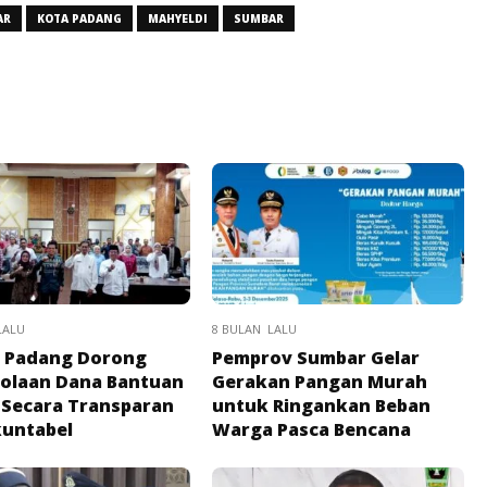
AR
KOTA PADANG
MAHYELDI
SUMBAR
LALU
8 BULAN LALU
 Padang Dorong
Pemprov Sumbar Gelar
olaan Dana Bantuan
Gerakan Pangan Murah
 Secara Transparan
untuk Ringankan Beban
kuntabel
Warga Pasca Bencana