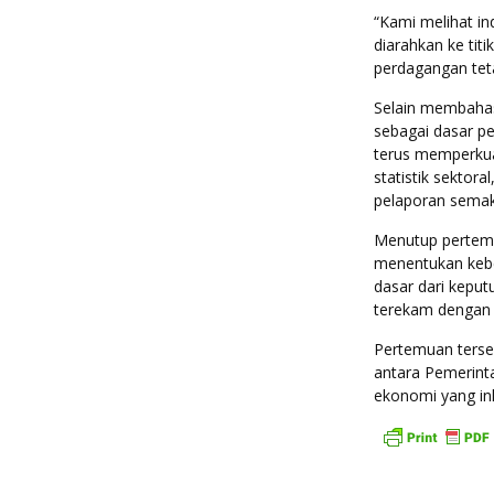
“Kami melihat in
diarahkan ke titi
perdagangan tet
Selain membahas
sebagai dasar 
terus memperkua
statistik sektor
pelaporan semak
Menutup pertemu
menentukan kebe
dasar dari keput
terekam dengan 
Pertemuan terse
antara Pemerin
ekonomi yang inkl