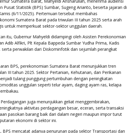
ur Sumatera Barat, Mahyeldi Ansharullah, menerima audiensi
n Pusat Statistik (BPS) Sumbar, Sugeng Arianto, beserta jajaran di
 Kamis (6/11/2025). Pertemuan tersebut membahas
onomi Sumatera Barat pada triwulan III tahun 2025 serta arah
gis untuk memperkuat sektor-sektor unggulan daerah.
n itu, Gubernur Mahyeldi didampingi oleh Asisten Perekonomian
 Adib Alfikri, Plt Kepala Bappeda Sumbar Yudha Prima, Kadis
, serta perwakilan dari Diskominfotik dan sejumlah perangkat
aran BPS, perekonomian Sumatera Barat menunjukkan tren
wulan III tahun 2025. Sektor Pertanian, Kehutanan, dan Perikanan
menjadi tulang punggung pertumbuhan dengan peningkatan
komoditas unggulan seperti telur ayam, daging ayam ras, kelapa
 tembakau.
tor Perdagangan juga menunjukkan geliat menggembirakan,
ningkatnya aktivitas perdagangan besar, eceran, serta transaksi
iaan pasokan barang baik dari dalam negeri maupun impor turut
utaran ekonomi di sektor ini.
 BPS mencatat adanya penurunan pada sektor Transportasi dan