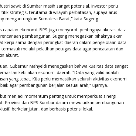
dustri sawit di Sumbar masih sangat potensial. Investor perlu
k-titik strategis, terutama di wilayah perbatasan, supaya arus
ap menguntungkan Sumatera Barat,” kata Sugeng.
 capaian ekonomi, BPS juga menyoroti pentingnya akurasi data
perencanaan pembangunan. Sugeng menegaskan pihaknya akan
t kerja sama dengan perangkat daerah dalam pengelolaan data
al, termasuk melalui pelatihan petugas data agar pencatatan dan
in akurat.
an, Gubernur Mahyeldi menegaskan bahwa kualitas data sangat
rhasilan kebijakan ekonomi daerah. “Data yang valid adalah
usan yang tepat. Kita perlu memastikan seluruh aktivitas ekonomi
baik agar pembangunan berjalan sesuai arah,” ujarnya.
but menjadi momentum penting untuk memperkuat sinergi
tah Provinsi dan BPS Sumbar dalam mewujudkan pembangunan
usif, berkelanjutan, dan berbasis potensi lokal.