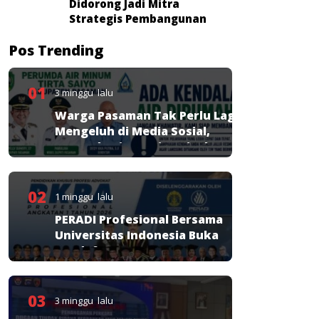
Didorong Jadi Mitra
Strategis Pembangunan
Pos Trending
01
3 minggu lalu
Warga Pasaman Tak Perlu Lagi
Mengeluh di Media Sosial,
Perumda Tirta Saiyo Siapkan
Layanan Resmi
02
1 minggu lalu
PERADI Profesional Bersama
Universitas Indonesia Buka
Pendaftaran PKPA
03
3 minggu lalu