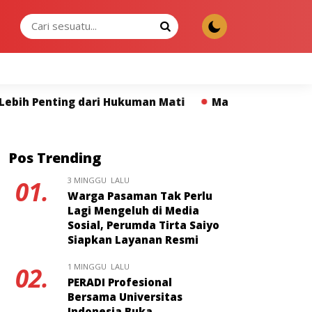
MINGGU, 09 AGU 2026
uman Mati
Mahasiswa ITS Khatulistiwa Resmi Jalani
Pos Trending
3 MINGGU LALU
01.
Warga Pasaman Tak Perlu
Lagi Mengeluh di Media
Sosial, Perumda Tirta Saiyo
Siapkan Layanan Resmi
1 MINGGU LALU
02.
PERADI Profesional
Bersama Universitas
Indonesia Buka