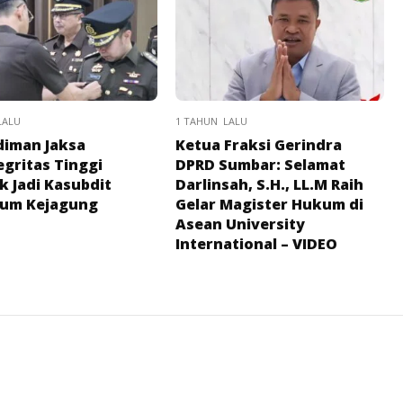
LALU
1 TAHUN LALU
diman Jaksa
Ketua Fraksi Gerindra
egritas Tinggi
DPRD Sumbar: Selamat
ik Jadi Kasubdit
Darlinsah, S.H., LL.M Raih
dum Kejagung
Gelar Magister Hukum di
Asean University
International – VIDEO