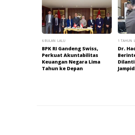
6 BULAN LALU
1 TAHUN 
BPK RI Gandeng Swiss,
Dr. Ha
Perkuat Akuntabilitas
Berint
Keuangan Negara Lima
Dilant
Tahun ke Depan
Jampi