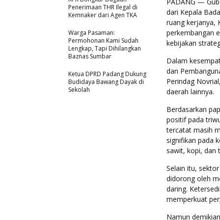
PADANG — Gubern
Penerimaan THR Ilegal di
dari Kepala Bada
Kemnaker dari Agen TKA
ruang kerjanya,
perkembangan ek
Warga Pasaman:
Permohonan Kami Sudah
kebijakan strate
Lengkap, Tapi Dihilangkan
Baznas Sumbar
Dalam kesempata
dan Pembangunan
Ketua DPRD Padang Dukung
Perindag Novrial
Budidaya Bawang Dayak di
Sekolah
daerah lainnya.
Berdasarkan pap
positif pada tri
tercatat masih 
signifikan pada 
sawit, kopi, dan
Selain itu, sek
didorong oleh me
daring. Ketersed
memperkuat perp
Namun demikian,