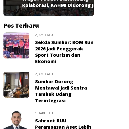
Kolaborasi, KAHMI Didorong Jadi
Mitra Strategis Pembangunan
Pos Terbaru
2 JAM LALU
Sekda Sumbar: BOM Run
2026 Jadi Penggerak
Sport Tourism dan
Ekonomi
2 JAM LALU
Sumbar Dorong
Mentawai Jadi Sentra
Tambak Udang
Terintegrasi
1 HARI LALU
Sahroni: RUU
Perampasan Aset Lebih