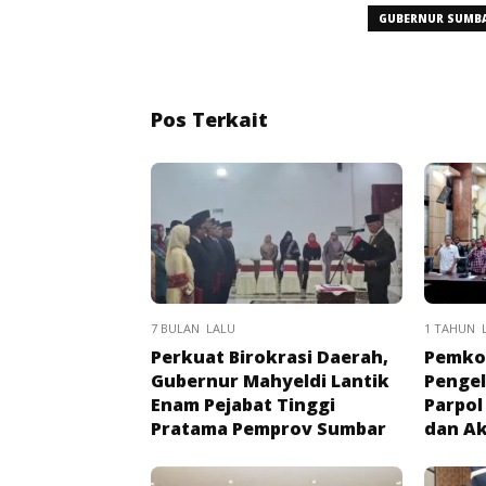
GUBERNUR SUMB
Pos Terkait
7 BULAN LALU
1 TAHUN 
Perkuat Birokrasi Daerah,
Pemko
Gubernur Mahyeldi Lantik
Pengel
Enam Pejabat Tinggi
Parpol
Pratama Pemprov Sumbar
dan A