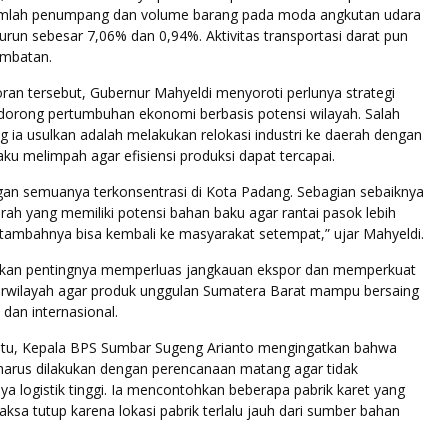
umlah penumpang dan volume barang pada moda angkutan udara
run sebesar 7,06% dan 0,94%. Aktivitas transportasi darat pun
ambatan.
an tersebut, Gubernur Mahyeldi menyoroti perlunya strategi
orong pertumbuhan ekonomi berbasis potensi wilayah. Salah
g ia usulkan adalah melakukan relokasi industri ke daerah dengan
u melimpah agar efisiensi produksi dapat tercapai.
angan semuanya terkonsentrasi di Kota Padang. Sebagian sebaiknya
rah yang memiliki potensi bahan baku agar rantai pasok lebih
 tambahnya bisa kembali ke masyarakat setempat,” ujar Mahyeldi.
nkan pentingnya memperluas jangkauan ekspor dan memperkuat
tarwilayah agar produk unggulan Sumatera Barat mampu bersaing
 dan internasional.
itu, Kepala BPS Sumbar Sugeng Arianto mengingatkan bahwa
i harus dilakukan dengan perencanaan matang agar tidak
a logistik tinggi. Ia mencontohkan beberapa pabrik karet yang
ksa tutup karena lokasi pabrik terlalu jauh dari sumber bahan