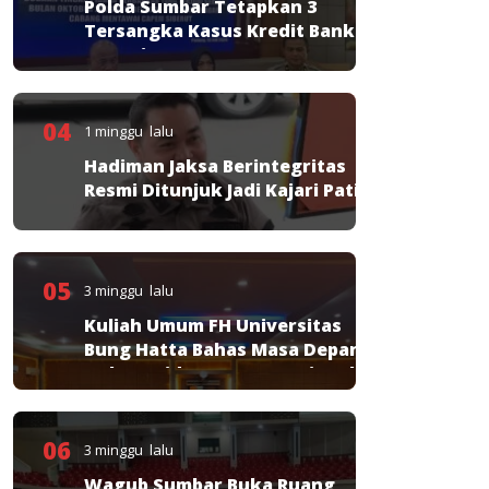
Polda Sumbar Tetapkan 3
Tersangka Kasus Kredit Bank
Nagari
04
1 minggu lalu
Hadiman Jaksa Berintegritas
Resmi Ditunjuk Jadi Kajari Pati
05
3 minggu lalu
Kuliah Umum FH Universitas
Bung Hatta Bahas Masa Depan
Hukum Pidana KUHP Nasional
06
3 minggu lalu
Wagub Sumbar Buka Ruang