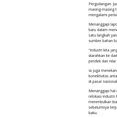
Pergudangan. J
masing-masing tu
mengalami perl
Menanggapi lapor
baru dalam mend
satu langkah yan
sumber bahan bak
“Industri kita j
diarahkan ke dae
pendek dan nilai
Ia juga meneka
konektivitas an
di pasar nasional
Menanggapi hal 
relokasi industr
menimbulkan biay
sebelumnya terpa
baku.