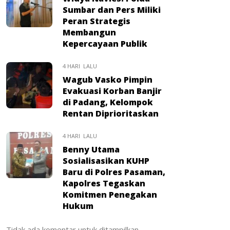
Sumbar dan Pers Miliki
Peran Strategis
Membangun
Kepercayaan Publik
4 HARI LALU
Wagub Vasko Pimpin
Evakuasi Korban Banjir
di Padang, Kelompok
Rentan Diprioritaskan
4 HARI LALU
Benny Utama
Sosialisasikan KUHP
Baru di Polres Pasaman,
Kapolres Tegaskan
Komitmen Penegakan
Hukum
Tidak ada komentar untuk ditampilkan.