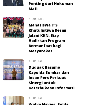
Penting dari Hukuman
Mati
2 HARI LALU
Mahasiswa ITS
Khatulistiwa Resmi
Jalani KKN, Siap
Hadirkan Program
Bermanfaat bagi
Masyarakat
3 HARI LALU
Duduak Basamo
Kapolda Sumbar dan
Insan Pers Perkuat
Sinergi untuk
Keterbukaan Informasi
3 HARI LALU
Widya Navies: Polda