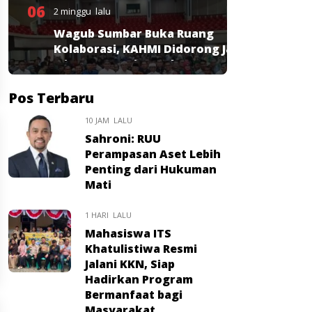
06
2 minggu lalu
Wagub Sumbar Buka Ruang
Kolaborasi, KAHMI Didorong Jadi
Mitra Strategis Pembangunan
Pos Terbaru
10 JAM LALU
Sahroni: RUU
Perampasan Aset Lebih
Penting dari Hukuman
Mati
1 HARI LALU
Mahasiswa ITS
Khatulistiwa Resmi
Jalani KKN, Siap
Hadirkan Program
Bermanfaat bagi
Masyarakat