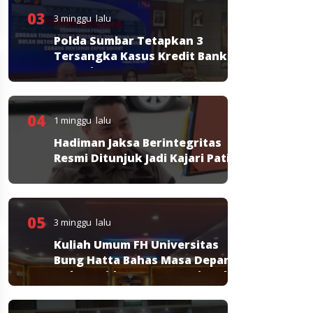
03
3 minggu lalu
Polda Sumbar Tetapkan 3
Tersangka Kasus Kredit Bank
Nagari
04
1 minggu lalu
Hadiman Jaksa Berintegritas
Resmi Ditunjuk Jadi Kajari Pati
05
3 minggu lalu
Kuliah Umum FH Universitas
Bung Hatta Bahas Masa Depan
Hukum Pidana KUHP Nasional