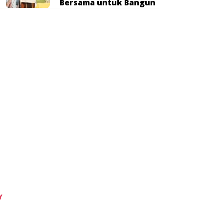
Bersama untuk Bangun
SDM dan Kurangi
Kemiskinan
Tidak ada komentar untuk ditampilkan.
Categories
GAYA HIDUP
HUKUM
IKLAN
INTERNASIONAL
KEMENTERIAN
KEUANGAN
KORUPSI
Y
NASIONAL
OPINI