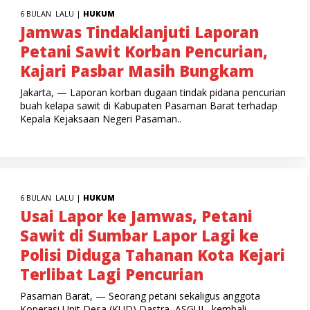
6 BULAN LALU |
HUKUM
Jamwas Tindaklanjuti Laporan
Petani Sawit Korban Pencurian,
Kajari Pasbar Masih Bungkam
Jakarta, — Laporan korban dugaan tindak pidana pencurian
buah kelapa sawit di Kabupaten Pasaman Barat terhadap
Kepala Kejaksaan Negeri Pasaman..
6 BULAN LALU |
HUKUM
Usai Lapor ke Jamwas, Petani
Sawit di Sumbar Lapor Lagi ke
Polisi Diduga Tahanan Kota Kejari
Terlibat Lagi Pencurian
Pasaman Barat, — Seorang petani sekaligus anggota
Koperasi Unit Desa (KUD) Dastra, ASGUL, kembali