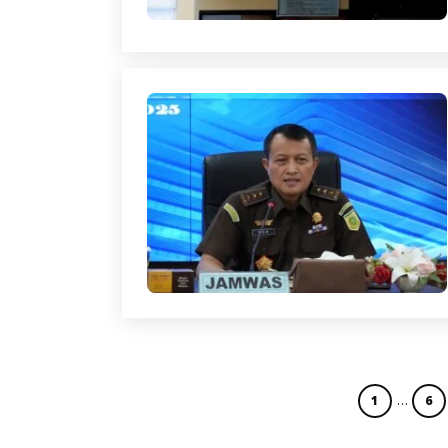
…
1
6