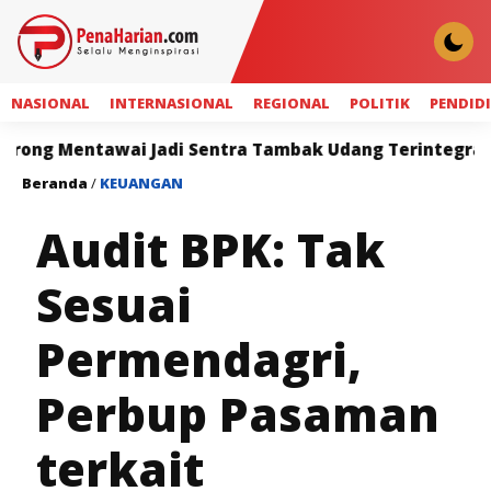
NASIONAL
INTERNASIONAL
REGIONAL
POLITIK
PENDID
awai Jadi Sentra Tambak Udang Terintegrasi
Sahro
Beranda
/
KEUANGAN
Audit BPK: Tak
Sesuai
Permendagri,
Perbup Pasaman
terkait