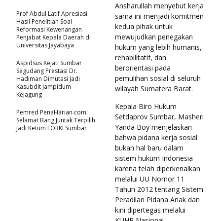
Ansharullah menyebut kerja
Prof Abdul Latif Apresiasi
sama ini menjadi komitmen
Hasil Penelitian Soal
kedua pihak untuk
Reformasi Kewenangan
mewujudkan penegakan
Penjabat Kepala Daerah di
Universitas Jayabaya
hukum yang lebih humanis,
rehabilitatif, dan
Aspidsus Kejati Sumbar
berorientasi pada
Segudang Prestasi Dr.
pemulihan sosial di seluruh
Hadiman Dimutasi Jadi
Kasubdit Jampidum
wilayah Sumatera Barat.
Kejagung
Kepala Biro Hukum
Pemred PenaHarian.com:
Setdaprov Sumbar, Masheri
Selamat Bang Juntak Terpilih
Yanda Boy menjelaskan
Jadi Ketum FORKI Sumbar
bahwa pidana kerja sosial
bukan hal baru dalam
sistem hukum Indonesia
karena telah diperkenalkan
melalui UU Nomor 11
Tahun 2012 tentang Sistem
Peradilan Pidana Anak dan
kini dipertegas melalui
KUHP Nasional.