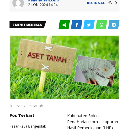
PenaHarian.com
0
REGIONAL
21 Okt 2024 14:24
2 MENIT MEMBACA
Ilustrasi aset tanah
Pos Terkait
Kabupaten Solok,
PenaHarian.com – Laporan
Pasar Raya Bergejolak
Hasil Pemeriksaan (LHP)