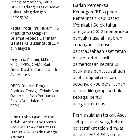
Jelang Ramadhan, Ketua
Badan Pemeriksa
DPRD Padang Desak Pemko
Keuangan (BPK) pada
Buka Dialog dengan
Pedagang
Pemerintah Kabupaten
(Pemkab) Solok tahun
Ketua Prodi Ilmu Hukum ITS
anggaran 2022 menemukan
Khatulistiwa Ucapkan
banyak masalah laporan
Selamat kepada Darlinsah,
SH atas Kelulusan Studi LL.M
keuangan termasuk
di Malaysia
penatausahaan aset tetap
belum tertib. Hasil
Drg. Tina Arriani, M.Kes.,
pemeriksaan secara uji
PhD., CPPS., CHMC Raih
Gelar Doktor Cumlaude di
petik atas penatausahaan
AUI Malaysia
aset tetap ditemukan
sebanyak 798 persil tanah
DPRD Sumbar Dengar
belum dilengkapi sertifikat
Aspirasi Tenaga Teknis Non
Database, Siap Perjuangkan
sebagai bentuk
Akses Adil dalam Seleksi
pengamanan aset.
PPPK
Permasalahan terkait Aset
BPK: Bank Nagari Potensi
Tetap Tanah yang belum
Tidak Terima Pendapatan
Rp52 Miliar Akibat Proses
bersertifikat telah dimuat
Hapus Buku Kredit Langgar
dalam LHP BPK Nomor
Aturan BI