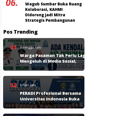
06.
Wagub Sumbar Buka Ruang
Kolaborasi, KAHMI
Didorong Jadi Mitra
Strategis Pembangunan
Pos Trending
01
3 minggu lalu
Warga Pasaman Tak Perlu Lagi
Mengeluh di Media Sosial,
Perumda Tirta Saiyo Siapkan
Layanan Resmi
02
6 hari lalu
PERADI Profesional Bersama
Universitas Indonesia Buka
Pendaftaran PKPA