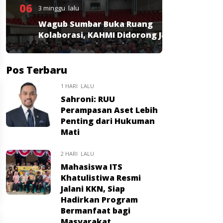
06
3 minggu lalu
Wagub Sumbar Buka Ruang
Kolaborasi, KAHMI Didorong Jadi
Mitra Strategis Pembangunan
Pos Terbaru
1 HARI LALU
Sahroni: RUU
Perampasan Aset Lebih
Penting dari Hukuman
Mati
2 HARI LALU
Mahasiswa ITS
Khatulistiwa Resmi
Jalani KKN, Siap
Hadirkan Program
Bermanfaat bagi
Masyarakat