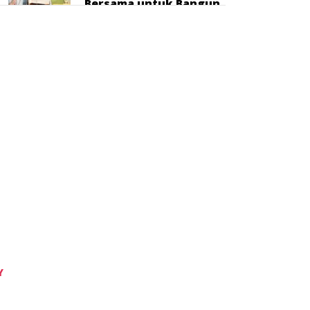
Bersama untuk Bangun
SDM dan Kurangi
Kemiskinan
Tidak ada komentar untuk ditampilkan.
Categories
GAYA HIDUP
HUKUM
IKLAN
INTERNASIONAL
KEMENTERIAN
KEUANGAN
KORUPSI
Y
NASIONAL
OPINI