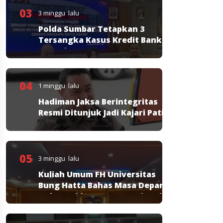
03
3 minggu lalu
Polda Sumbar Tetapkan 3
Tersangka Kasus Kredit Bank
Nagari
04
1 minggu lalu
Hadiman Jaksa Berintegritas
Resmi Ditunjuk Jadi Kajari Pati
05
3 minggu lalu
Kuliah Umum FH Universitas
Bung Hatta Bahas Masa Depan
Hukum Pidana KUHP Nasional