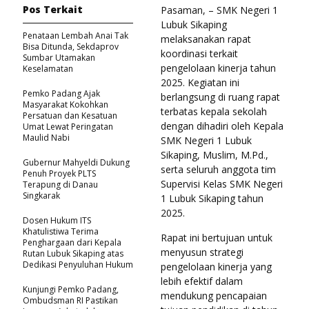
Pos Terkait
Pasaman, – SMK Negeri 1
Lubuk Sikaping
Penataan Lembah Anai Tak
melaksanakan rapat
Bisa Ditunda, Sekdaprov
koordinasi terkait
Sumbar Utamakan
pengelolaan kinerja tahun
Keselamatan
2025. Kegiatan ini
Pemko Padang Ajak
berlangsung di ruang rapat
Masyarakat Kokohkan
terbatas kepala sekolah
Persatuan dan Kesatuan
dengan dihadiri oleh Kepala
Umat Lewat Peringatan
Maulid Nabi
SMK Negeri 1 Lubuk
Sikaping, Muslim, M.Pd.,
Gubernur Mahyeldi Dukung
serta seluruh anggota tim
Penuh Proyek PLTS
Supervisi Kelas SMK Negeri
Terapung di Danau
Singkarak
1 Lubuk Sikaping tahun
2025.
Dosen Hukum ITS
Khatulistiwa Terima
Rapat ini bertujuan untuk
Penghargaan dari Kepala
menyusun strategi
Rutan Lubuk Sikaping atas
Dedikasi Penyuluhan Hukum
pengelolaan kinerja yang
lebih efektif dalam
Kunjungi Pemko Padang,
mendukung pencapaian
Ombudsman RI Pastikan