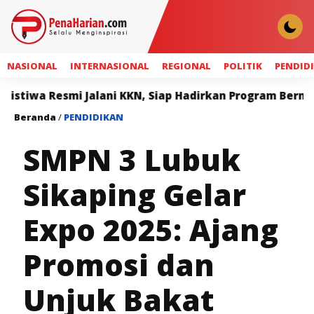
NASIONAL
INTERNASIONAL
REGIONAL
POLITIK
PENDID
Resmi Jalani KKN, Siap Hadirkan Program Bermanfaat b
Beranda
/
PENDIDIKAN
SMPN 3 Lubuk
Sikaping Gelar
Expo 2025: Ajang
Promosi dan
Unjuk Bakat