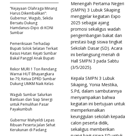
Menengah Pertama Negeri
​”Kejayaan Olahraga Minang
(SMPN) 3 Lubuk Sikaping
Harus Dikembalikan”:
menggelar kegiatan Expo
Gubernur, Wagub, Sekda
2025 sebagai ajang
Bersatu Dukung
Hamdanus–Dipo di KONI
promosi sekaligus wadah
Sumbar
pengembangan bakat dan
prestasi bagi siswa tingkat
Pemeriksaan Terhadap
Sekolah Dasar (SD). Acara
Bupati Solok Selatan Terkait
Kasus Hutan: Kejati Sumbar
ini berlangsung meriah di
Bakal Panggil Anak Bupati
Hall SMPN 3 pada Sabtu
(3/5/2025).
Rekor MURI 1 Ton Rendang
Warnai HUT Bhayangkara
Kepala SMPN 3 Lubuk
ke-79, Ketua DPRD Sumbar
Dukung UMKM Naik Kelas
Sikaping, Yonia Mestika,
S.Pd, dalam sambutannya
Wagub Sumbar Salurkan
menyampaikan bahwa
Bantuan dan Siap Sinergi
kegiatan ini bertujuan untuk
untuk Pemulihan Pasar
Payakumbuh
memperkenalkan
keunggulan sekolah kepada
Gubernur Mahyeldi Lepas
calon peserta didik,
Ribuan Peserta Jalan Sehat
sekaligus memberikan
Kerukunan di Padang
ruang bagi siswa SD untuk