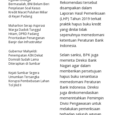
Rekomendasi tersebut
Bermasalah, BNI Belum Beri
disampaikan dalam
Penjelasan Soal Kasus
Kredit Macet Puluhan Miliar
Laporan Hasil Pemeriksaan
di Kejari Padang
(LHP) Tahun 2019 terkait
praktik hapus buku kredit
Muharlion Serap Aspirasi
yang dinilai tidak
Warga Dadok Tunggul
Hitam, DPRD Padang
sepenuhnya memedomani
Prioritaskan Penanganan
ketentuan Peraturan Bank
Banjir dan Infrastruktur
Indonesia.
Gubernur Mahyeldi:
Selain sanksi, BPK juga
Penempatan ASN Dekat
Domisili Sudah Lama
meminta Direksi Bank
Diterapkan di Sumbar
Nagari agar dalam
memberikan persetujuan
Kejati Sumbar Segera
hapus buku senantiasa
Umumkan Tersangka
Korupsi Pembebasan Lahan
memedomani Peraturan
Tol Jilid II
Bank Indonesia. Direksi
juga direkomendasikan
memerintahkan Pemimpin
Divisi Pengawasan untuk
melakukan pemeriksaan
terhadap seluruh agunan