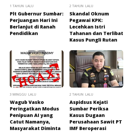
1 TAHUN LALU
2 TAHUN LALU
Plt Gubernur Sumbar:
Skandal Oknum
Perjuangan Hari Ini
Pegawai KPK:
Berlanjut di Ranah
Lecehkan Istri
Pendidikan
Tahanan dan Terlibat
Kasus Pungli Rutan
3 MINGGU LALU
2 TAHUN LALU
Wagub Vasko
Aspidsus Kejati
Peringatkan Modus
Sumbar Periksa
Penipuan AI yang
Kasus Dugaan
Catut Namanya,
Perusahaan Sawit PT
Masyarakat Diminta
IMF Beroperasi