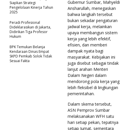
Gubernur Sumbar, Mahyeldi
Siapkan Strategi
Pengelolaan Kinerja Tahun
Ansharullah, menegaskan
2025
bahwa langkah tersebut
bukan sekadar pengaturan
Peradi Profesional
jadwal kerja, melainkan
Dideklarasikan di Jakarta,
Didirikan Tiga Profesor
upaya membangun sistem
Hukum
kerja yang lebih efektif,
efisien, dan memberi
BPK Temukan Belanja
dampak nyata bagi
Kendaraan Dinas Empat
SKPD Pemkab Solok Tidak
masyarakat. Kebijakan ini
Sesuai Fakta
juga disebut sebagai tindak
lanjut arahan Menteri
Dalam Negeri dalam
mendorong pola kerja yang
lebih fleksibel di lingkungan
pemerintahan.
Dalam skema tersebut,
ASN Pemprov Sumbar
melaksanakan WFH satu
hari setiap pekan, tepatnya
setiap Jumat, sementara