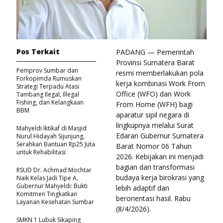
Pos Terkait
PADANG — Pemerintah
Provinsi Sumatera Barat
Pemprov Sumbar dan
resmi memberlakukan pola
Forkopimda Rumuskan
kerja kombinasi Work From
Strategi Terpadu Atasi
Office (WFO) dan Work
Tambang Ilegal, Illegal
Fishing, dan Kelangkaan
From Home (WFH) bagi
BBM
aparatur sipil negara di
lingkupnya melalui Surat
Mahyeldi Iktikaf di Masjid
Edaran Gubernur Sumatera
Nurul Hidayah Sijunjung,
Serahkan Bantuan Rp25 Juta
Barat Nomor 06 Tahun
untuk Rehabilitasi
2026. Kebijakan ini menjadi
bagian dari transformasi
RSUD Dr. Achmad Mochtar
budaya kerja birokrasi yang
Naik Kelas Jadi Tipe A,
Gubernur Mahyeldi: Bukti
lebih adaptif dan
Komitmen Tingkatkan
berorientasi hasil. Rabu
Layanan Kesehatan Sumbar
(8/4/2026).
SMKN 1 Lubuk Sikaping