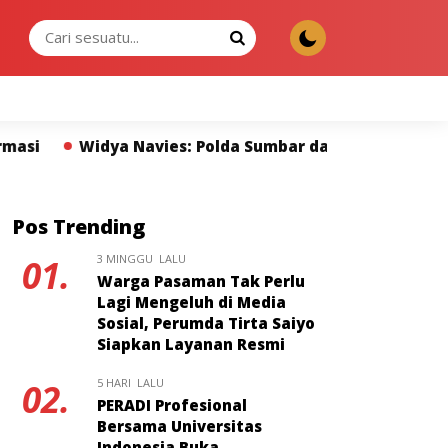
JUMAT, 07 AGU 2026
Polda Sumbar dan Pers Miliki Peran Strategis Membangu
Pos Trending
3 MINGGU LALU
01.
Warga Pasaman Tak Perlu
Lagi Mengeluh di Media
Sosial, Perumda Tirta Saiyo
Siapkan Layanan Resmi
5 HARI LALU
02.
PERADI Profesional
Bersama Universitas
Indonesia Buka