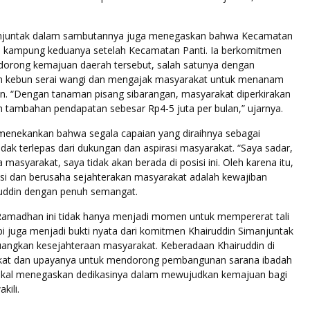
anjuntak dalam sambutannya juga menegaskan bahwa Kecamatan
 kampung keduanya setelah Kecamatan Panti. Ia berkomitmen
dorong kemajuan daerah tersebut, salah satunya dengan
kebun serai wangi dan mengajak masyarakat untuk menanam
an. “Dengan tanaman pisang sibarangan, masyarakat diperkirakan
 tambahan pendapatan sebesar Rp4-5 juta per bulan,” ujarnya.
 menekankan bahwa segala capaian yang diraihnya sebagai
ak terlepas dari dukungan dan aspirasi masyarakat. “Saya sadar,
 masyarakat, saya tidak akan berada di posisi ini. Oleh karena itu,
si dan berusaha sejahterakan masyarakat adalah kewajiban
iruddin dengan penuh semangat.
 Ramadhan ini tidak hanya menjadi momen untuk mempererat tali
api juga menjadi bukti nyata dari komitmen Khairuddin Simanjuntak
ngkan kesejahteraan masyarakat. Keberadaan Khairuddin di
kat dan upayanya untuk mendorong pembangunan sarana ibadah
okal menegaskan dedikasinya dalam mewujudkan kemajuan bagi
kili.