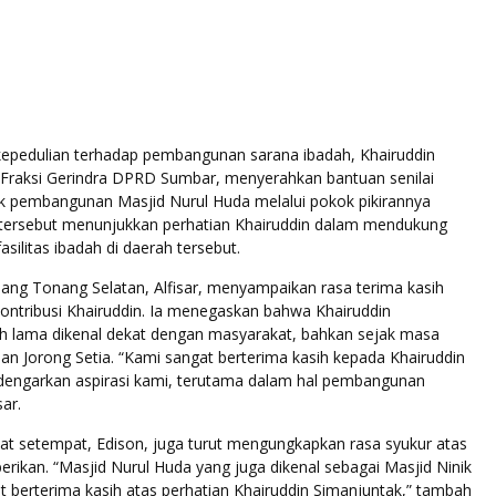
kepedulian terhadap pembangunan sarana ibadah, Khairuddin
 Fraksi Gerindra DPRD Sumbar, menyerahkan bantuan senilai
uk pembangunan Masjid Nurul Huda melalui pokok pikirannya
n tersebut menunjukkan perhatian Khairuddin dalam mendukung
ilitas ibadah di daerah tersebut.
ang Tonang Selatan, Alfisar, menyampaikan rasa terima kasih
kontribusi Khairuddin. Ia menegaskan bahwa Khairuddin
ah lama dikenal dekat dengan masyarakat, bahkan sejak masa
an Jorong Setia. “Kami sangat berterima kasih kepada Khairuddin
dengarkan aspirasi kami, terutama dalam hal pembangunan
sar.
t setempat, Edison, juga turut mengungkapkan rasa syukur atas
erikan. “Masjid Nurul Huda yang juga dikenal sebagai Masjid Ninik
 berterima kasih atas perhatian Khairuddin Simanjuntak,” tambah