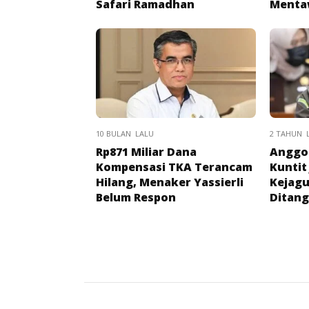
Safari Ramadhan
Menta
10 BULAN LALU
2 TAHUN 
Rp871 Miliar Dana
Anggot
Kompensasi TKA Terancam
Kuntit
Hilang, Menaker Yassierli
Kejagu
Belum Respon
Ditan