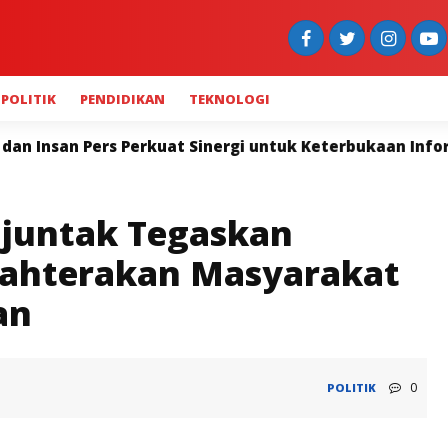
POLITIK
PENDIDIKAN
TEKNOLOGI
nergi untuk Keterbukaan Informasi
Widya Navies: 
njuntak Tegaskan
jahterakan Masyarakat
an
0
POLITIK