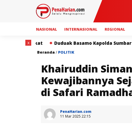
NASIONAL
INTERNASIONAL
REGIONAL
x
duak Basamo Kapolda Sumbar dan Insan Pers Perkuat Si
Beranda
/
POLITIK
Khairuddin Sima
Kewajibannya Se
di Safari Ramadh
PenaHarian.com
11 Mar 2025 22:15