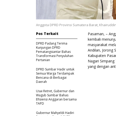
Anggota DPRD Provinsi Sumatera Barat, Khairuddi
Pos Terkait
Pasaman, – Angg
kembali menunj
DPRD Padang Terima
masyarakat melal
Kunjungan DPRD
Andilan, Jorong
Pematangsiantar Bahas
Kabupaten Pasama
Transformasi Penyuluhan
Pertanian
Nagari Simpang T
yang dengan ant
DPRD Sumbar Hadir untuk
Semua Warga Terdampak
Bencana di Berbagai
Daerah
Usai Retret, Gubernur dan
Wagub Sumbar Bahas
Efisiensi Anggaran bersama
TAPD
Gubernur Mahyeldi Hadiri