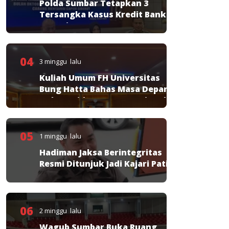
Polda Sumbar Tetapkan 3
Tersangka Kasus Kredit Bank
Nagari
04
3 minggu lalu
Kuliah Umum FH Universitas
Bung Hatta Bahas Masa Depan
Hukum Pidana KUHP Nasional
05
1 minggu lalu
Hadiman Jaksa Berintegritas
Resmi Ditunjuk Jadi Kajari Pati
06
2 minggu lalu
Wagub Sumbar Buka Ruang