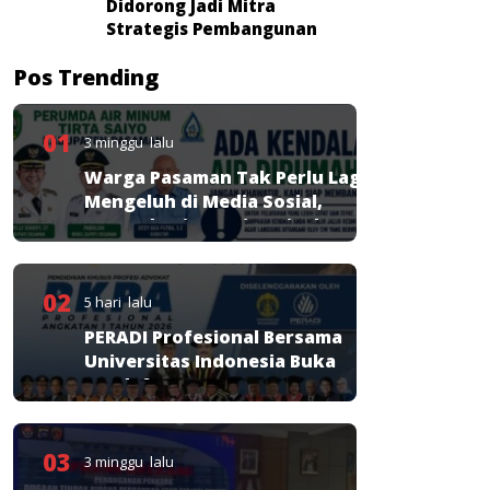
Didorong Jadi Mitra
Strategis Pembangunan
Pos Trending
01
3 minggu lalu
Warga Pasaman Tak Perlu Lagi
Mengeluh di Media Sosial,
Perumda Tirta Saiyo Siapkan
Layanan Resmi
02
5 hari lalu
PERADI Profesional Bersama
Universitas Indonesia Buka
Pendaftaran PKPA
03
3 minggu lalu