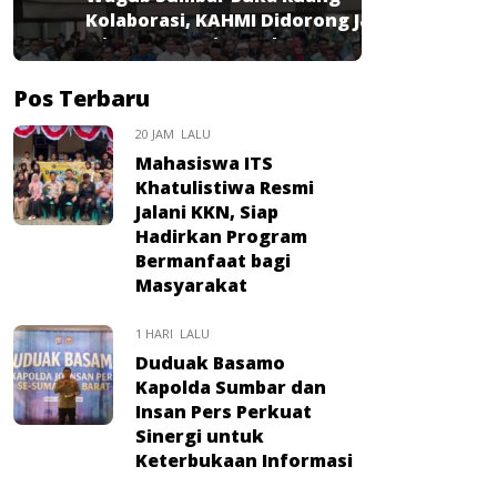
Kolaborasi, KAHMI Didorong Jadi
Mitra Strategis Pembangunan
Pos Terbaru
20 JAM LALU
Mahasiswa ITS
Khatulistiwa Resmi
Jalani KKN, Siap
Hadirkan Program
Bermanfaat bagi
Masyarakat
1 HARI LALU
Duduak Basamo
Kapolda Sumbar dan
Insan Pers Perkuat
Sinergi untuk
Keterbukaan Informasi