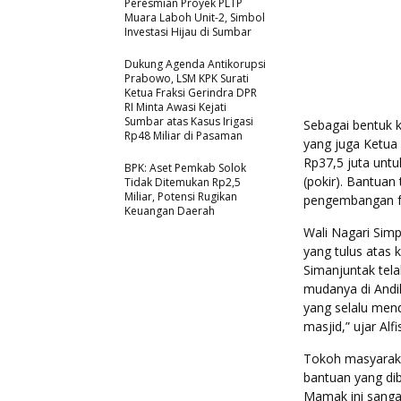
Peresmian Proyek PLTP
Muara Laboh Unit-2, Simbol
Investasi Hijau di Sumbar
Dukung Agenda Antikorupsi
Prabowo, LSM KPK Surati
Ketua Fraksi Gerindra DPR
RI Minta Awasi Kejati
Sumbar atas Kasus Irigasi
Sebagai bentuk 
Rp48 Miliar di Pasaman
yang juga Ketua
Rp37,5 juta unt
BPK: Aset Pemkab Solok
(pokir). Bantua
Tidak Ditemukan Rp2,5
Miliar, Potensi Rugikan
pengembangan fas
Keuangan Daerah
Wali Nagari Simp
yang tulus atas 
Simanjuntak tel
mudanya di Andil
yang selalu men
masjid,” ujar Alfi
Tokoh masyaraka
bantuan yang dib
Mamak ini sangat