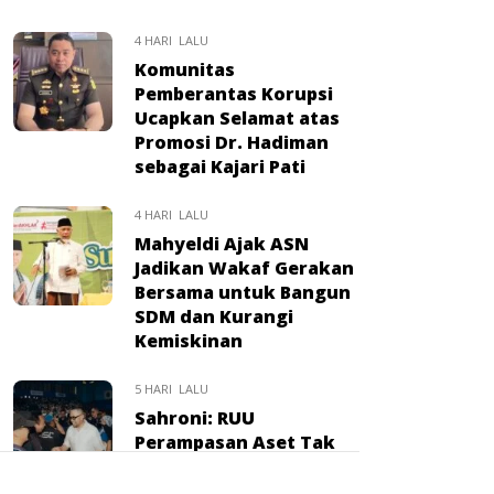
4 HARI LALU
Komunitas
Pemberantas Korupsi
Ucapkan Selamat atas
Promosi Dr. Hadiman
sebagai Kajari Pati
4 HARI LALU
Mahyeldi Ajak ASN
Jadikan Wakaf Gerakan
Bersama untuk Bangun
SDM dan Kurangi
Kemiskinan
5 HARI LALU
Sahroni: RUU
Perampasan Aset Tak
Akan Berhenti, Janji
Kawal Hingga Disahkan: