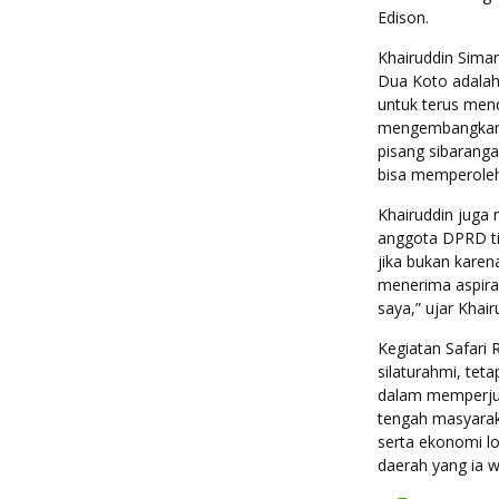
Edison.
Khairuddin Sim
Dua Koto adalah
untuk terus men
mengembangkan 
pisang sibarang
bisa memperoleh
Khairuddin juga
anggota DPRD tid
jika bukan karena
menerima aspira
saya,” ujar Kha
Kegiatan Safari
silaturahmi, tet
dalam memperjua
tengah masyara
serta ekonomi l
daerah yang ia wa