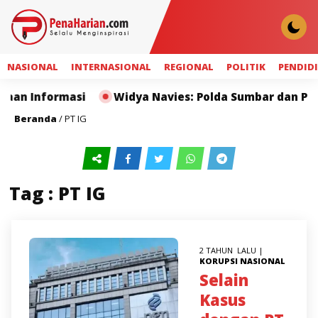
NASIONAL
INTERNASIONAL
REGIONAL
POLITIK
PENDID
an Informasi
Widya Navies: Polda Sumbar dan Pers 
Beranda
/
PT IG
Tag : PT IG
2 TAHUN LALU |
KORUPSI
NASIONAL
Selain
Kasus