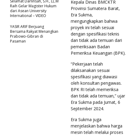
Selamat Darlinsah, S.H., LL.M
Kepala Dinas BMCKTR
Raih Gelar Magister Hukum
Provinsi Sumatera Barat,
dari Asean University
Era Sukma,
International – VIDEO
mengungkapkan bahwa
YASIR ARIF Berjuang
proyek ini telah sesuai
Bersama Rakyat Menangkan
dengan spesifikasi teknis
Prabowo-Gibran di
dan tidak ada temuan dari
Pasaman
pemeriksaan Badan
Pemeriksa Keuangan (BPK).
“Pekerjaan telah
dilaksanakan sesuai
spesifikasi yang diawasi
oleh konsultan pengawas.
BPK RI telah memeriksa
dan tidak ada temuan,” ujar
Era Sukma pada Jumat, 6
September 2024.
Era Sukma juga
menjelaskan bahwa harga
mesin telah melalui proses