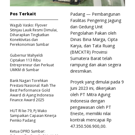
Pos Terkait
Padang — Pembangunan
Fasilitas Pengering Jagung
Wagub Vasko: Flyover
dan Gedung Unit
Sitinjau Lauik Resmi Dimulai,
Pengolahan Pakan oleh
Diharapkan Tingkatkan
Dinas Bina Marga, Cipta
Konektivitas dan
Perekonomian Sumbar
Karya, dan Tata Ruang
(BMCKTR) Provinsi
Gubernur Mahyeldi
Sumatera Barat telah
Ciptakan 113 Ribu
rampung dan akan segera
Entrepreneur dan Perkuat
UMKM di Sumbar
diresmikan.
Bank Nagari Torehkan
Proyek yang dimulai pada 9
Prestasi Nasional: Raih The
Juni 2023 ini, dikerjakan
Best Performance Gold
oleh PT Mitra Agung
Award di Ajang Indonesia
Finance Award 2025
Indonesia dengan
pengawasan oleh PT
HUT RI ke-79, Pj Wako
Eneste, memiliki nilai
Sampaikan Capaian Kinerja
kontrak mencapai Rp
Pemko Padang
47.350.506.900,00.
Ketua DPRD Sumbar: