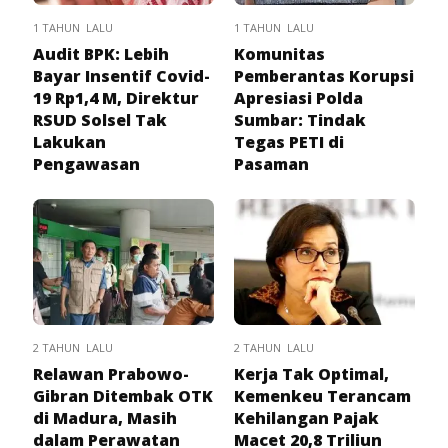
1 TAHUN LALU
1 TAHUN LALU
Audit BPK: Lebih
Komunitas
Bayar Insentif Covid-
Pemberantas Korupsi
19 Rp1,4 M, Direktur
Apresiasi Polda
RSUD Solsel Tak
Sumbar: Tindak
Lakukan
Tegas PETI di
Pengawasan
Pasaman
2 TAHUN LALU
2 TAHUN LALU
Relawan Prabowo-
Kerja Tak Optimal,
Gibran Ditembak OTK
Kemenkeu Terancam
di Madura, Masih
Kehilangan Pajak
dalam Perawatan
Macet 20,8 Triliun