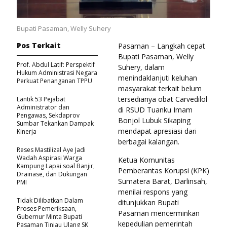
Bupati Pasaman, Welly Suhery
Pos Terkait
Pasaman – Langkah cepat
Bupati Pasaman, Welly
Prof. Abdul Latif: Perspektif
Suhery, dalam
Hukum Administrasi Negara
menindaklanjuti keluhan
Perkuat Penanganan TPPU
masyarakat terkait belum
tersedianya obat Carvedilol
Lantik 53 Pejabat
Administrator dan
di RSUD Tuanku Imam
Pengawas, Sekdaprov
Bonjol Lubuk Sikaping
Sumbar Tekankan Dampak
mendapat apresiasi dari
Kinerja
berbagai kalangan.
Reses Mastilizal Aye Jadi
Wadah Aspirasi Warga
Ketua Komunitas
Kampung Lapai soal Banjir,
Pemberantas Korupsi (KPK)
Drainase, dan Dukungan
Sumatera Barat, Darlinsah,
PMI
menilai respons yang
Tidak Dilibatkan Dalam
ditunjukkan Bupati
Proses Pemeriksaan,
Pasaman mencerminkan
Gubernur Minta Bupati
kepedulian pemerintah
Pasaman Tinjau Ulang SK