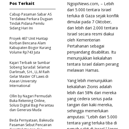
Pos Terkait
NgopiNews.com, – Lebih
dari 5.000 tentara Israel
Cabup Pasaman Sabar AS
terluka di Gaza sejak konflik
Terdakwa Perkara Dugaan
dimulai pada 7 Oktober,
Tindak Pidana Pemilu
dan lebih dari 2.000 tentara
Sidang Hari Ini
Israel secara resmi diakui
Proyek 467 Unit Huntap
oleh Kementerian
Korban Bencana Alam
Pertahanan sebagai
Kabupaten Bogor Kurang
penyandang disabilitas. Itu
Volume Rp743 Juta
menunjukkan kekalahan
Kajari Terbaik se Sumbar
tentara Israel dalam perang
Sobeng Suradal: Selamat
melawan Hamas.
Darlinsah, S.H., LL.M Raih
Gelar Master Of Laws di
Yang lebih menunjukkan
Asean University
International
kekalahan Zionis adalah
lebih dari 58% dari mereka
Ollin by Nagari Permudah
yang cedera serius pada
Buka Rekening Online,
tangan dan kaki mereka,
Solusi Digital Bagi Perantau
dan Generasi Muda
sehingga memerlukan
amputasi. “Lebih dari 5.000
Beda Pernyataan, Bakeuda
tentara yang terluka tiba di
Pasaman Sebut Pencairan
rumah sakit di Israel,” lapor