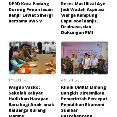
DPRD Kota Padang
Reses Mastilizal Aye
Dorong Penuntasan
Jadi Wadah Aspirasi
Banjir Lewat Sinergi
Warga Kampung
Bersama BWS V
Lapai soal Banjir,
Drainase, dan
Dukungan PMI
1 TAHUN LALU
6 BULAN LALU
Wagub Vasko:
Klinik UMKM Minang
Sekolah Rakyat
Bangkit Diresmikan,
Hadirkan Harapan
Pemerintah Percepat
Baru bagi Anak-anak
Pemulihan Ekonomi
Keluarga Kurang
Sumbar
Mampu
Pascabencana