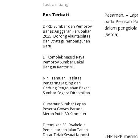
Ilustrasi uang
Pos Terkait
Pasaman, – Lapo
pada Pemkab Pa
DPRD Sumbar dan Pemprov
dalam pengelola
Bahas Anggaran Perubahan
(Setda).
2025, Dorong Akuntabilitas
dan Strategi Pembangunan
Baru
Di Komplek Masjid Raya,
Pemprov Sumbar Bakal
Bangun Kantor MUI
Nihil Temuan, Fasilitas
Pengering Jagung dan
Gedung Pengolahan Pakan
Sumbar Segera Diresmikan
Gubernur Sumbar Lepas
Peserta Gowes Parade
Merah Putih 80 Kilometer
Ditemukan SPJ Swakelola
Pemeliharaan Jalan Tanah
Datar Tidak Sesuai Kondisi
LHP BPK merinci