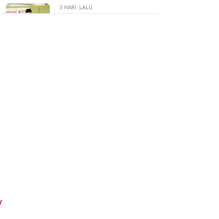
3 HARI LALU
Mahyeldi Ajak ASN
Jadikan Wakaf Gerakan
Bersama untuk Bangun
SDM dan Kurangi
Kemiskinan
3 HARI LALU
Sahroni: RUU
Perampasan Aset Tak
Akan Berhenti, Janji
Kawal Hingga Disahkan:
“Ini Komitmen Saya
untuk Rakyat”
3 HARI LALU
Ketua Fraksi Gerindra
DPRD Sumbar
Y
Khairuddin
Simanjuntak Sampaikan