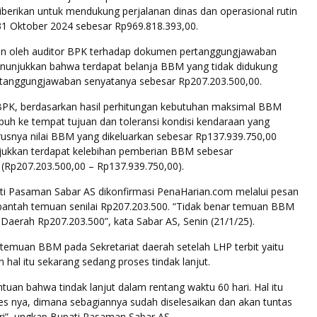
berikan untuk mendukung perjalanan dinas dan operasional rutin
1 Oktober 2024 sebesar Rp969.818.393,00.
an oleh auditor BPK terhadap dokumen pertanggungjawaban
unjukkan bahwa terdapat belanja BBM yang tidak didukung
rtanggungjawaban senyatanya sebesar Rp207.203.500,00.
PK, berdasarkan hasil perhitungan kebutuhan maksimal BBM
puh ke tempat tujuan dan toleransi kondisi kendaraan yang
rusnya nilai BBM yang dikeluarkan sebesar Rp137.939.750,00
ukkan terdapat kelebihan pemberian BBM sebesar
 (Rp207.203.500,00 – Rp137.939.750,00).
i Pasaman Sabar AS dikonfirmasi PenaHarian.com melalui pesan
ntah temuan senilai Rp207.203.500. “Tidak benar temuan BBM
 Daerah Rp207.203.500”, kata Sabar AS, Senin (21/1/25).
temuan BBM pada Sekretariat daerah setelah LHP terbit yaitu
 hal itu sekarang sedang proses tindak lanjut.
tuan bahwa tindak lanjut dalam rentang waktu 60 hari. Hal itu
es nya, dimana sebagiannya sudah diselesaikan dan akan tuntas
ri”, ungkap Bupati Pasaman Sabar AS.