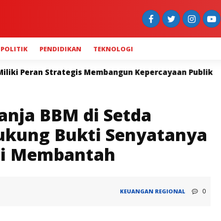
POLITIK
PENDIDIKAN
TEKNOLOGI
is Membangun Kepercayaan Publik
Wagub Vasko Pimpi
nja BBM di Setda
ukung Bukti Senyatanya
ati Membantah
0
KEUANGAN
REGIONAL