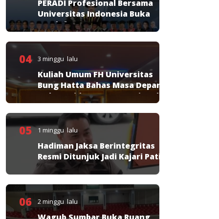
PERADI Profesional Bersama
Universitas Indonesia Buka
Pendaftaran PKPA
04
3 minggu lalu
Kuliah Umum FH Universitas
Bung Hatta Bahas Masa Depan
Hukum Pidana KUHP Nasional
05
1 minggu lalu
Hadiman Jaksa Berintegritas
Resmi Ditunjuk Jadi Kajari Pati
06
2 minggu lalu
Wagub Sumbar Buka Ruang