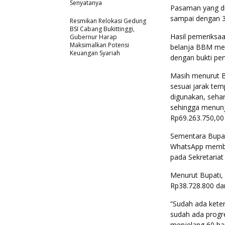
Senyatanya
Pasaman yang di
sampai dengan 3
Resmikan Relokasi Gedung
BSI Cabang Bukittinggi,
Hasil pemeriksa
Gubernur Harap
Maksimalkan Potensi
belanja BBM men
Keuangan Syariah
dengan bukti pe
Masih menurut B
sesuai jarak tem
digunakan, seha
sehingga menunj
Rp69.263.750,00
Sementara Bupat
WhatsApp memba
pada Sekretariat
Menurut Bupati, 
Rp38.728.800 dan
“Sudah ada keten
sudah ada progr
menjelang 60 ha