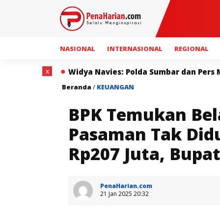
NASIONAL
INTERNASIONAL
REGIONAL
x
ya Navies: Polda Sumbar dan Pers Miliki Peran Strateg
Beranda
/
KEUANGAN
BPK Temukan Bela
Pasaman Tak Did
Rp207 Juta, Bup
PenaHarian.com
21 Jan 2025 20:32