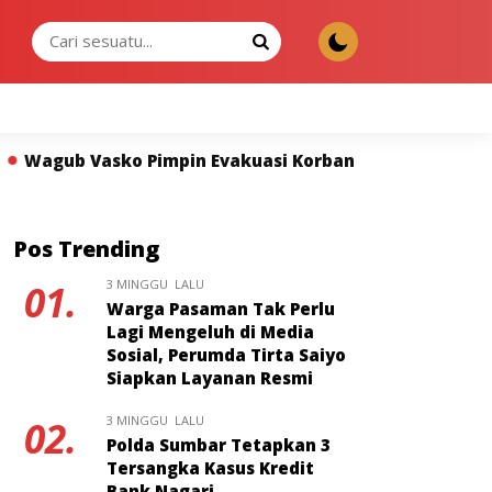
KAMIS, 06 AGU 2026
n Evakuasi Korban Banjir di Padang, Kelompok Rentan D
Pos Trending
3 MINGGU LALU
01.
Warga Pasaman Tak Perlu
Lagi Mengeluh di Media
Sosial, Perumda Tirta Saiyo
Siapkan Layanan Resmi
3 MINGGU LALU
02.
Polda Sumbar Tetapkan 3
Tersangka Kasus Kredit
Bank Nagari