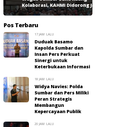
Kolaborasi, KAHMI Didorong Jadi
Mitra Strategis Pembangunan
Pos Terbaru
17 JAM LALU
Duduak Basamo
Kapolda Sumbar dan
Insan Pers Perkuat
Sinergi untuk
Keterbukaan Informasi
18 JAM LALU
Widya Navies: Polda
Sumbar dan Pers Miliki
Peran Strategis
Membangun
Kepercayaan Publik
20 JAM LALU