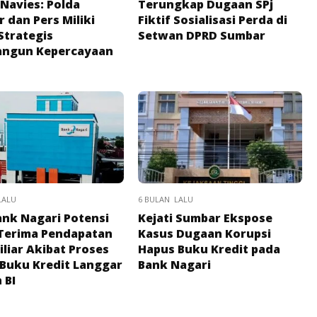
Navies: Polda
Terungkap Dugaan SPj
 dan Pers Miliki
Fiktif Sosialisasi Perda di
Strategis
Setwan DPRD Sumbar
ngun Kepercayaan
LALU
6 BULAN LALU
ank Nagari Potensi
Kejati Sumbar Ekspose
Terima Pendapatan
Kasus Dugaan Korupsi
iliar Akibat Proses
Hapus Buku Kredit pada
Buku Kredit Langgar
Bank Nagari
 BI