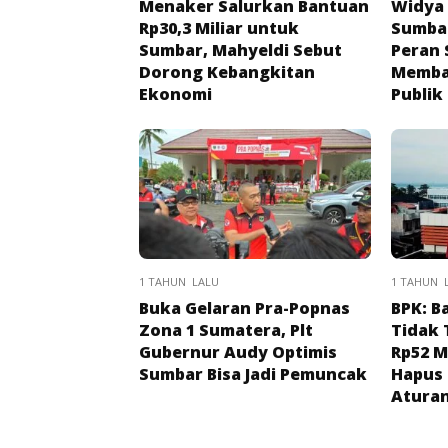
Menaker Salurkan Bantuan
Widya 
Rp30,3 Miliar untuk
Sumbar
Sumbar, Mahyeldi Sebut
Peran 
Dorong Kebangkitan
Memba
Ekonomi
Publik
1 TAHUN LALU
1 TAHUN 
Buka Gelaran Pra-Popnas
BPK: B
Zona 1 Sumatera, Plt
Tidak 
Gubernur Audy Optimis
Rp52 M
Sumbar Bisa Jadi Pemuncak
Hapus 
Aturan