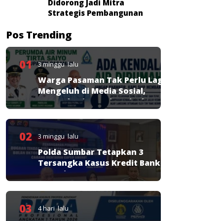
Didorong Jadi Mitra
Strategis Pembangunan
Pos Trending
01
3 minggu lalu
Warga Pasaman Tak Perlu Lagi
Mengeluh di Media Sosial,
Perumda Tirta Saiyo Siapkan
Layanan Resmi
02
3 minggu lalu
Polda Sumbar Tetapkan 3
Tersangka Kasus Kredit Bank
Nagari
03
4 hari lalu