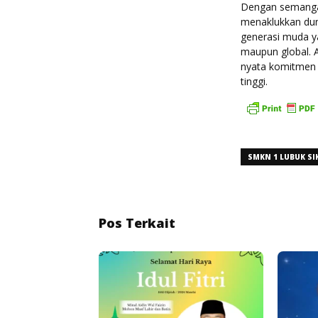
Dengan semangat 
menaklukkan dun
generasi muda ya
maupun global. A
nyata komitmen 
tinggi.
SMKN 1 LUBUK SI
Pos Terkait