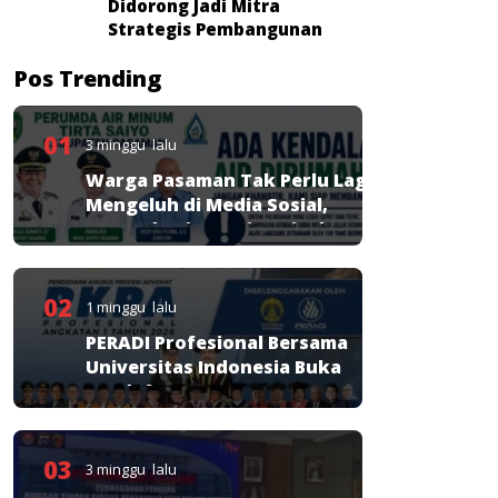
Didorong Jadi Mitra
Strategis Pembangunan
Pos Trending
01
3 minggu lalu
Warga Pasaman Tak Perlu Lagi
Mengeluh di Media Sosial,
Perumda Tirta Saiyo Siapkan
Layanan Resmi
02
1 minggu lalu
PERADI Profesional Bersama
Universitas Indonesia Buka
Pendaftaran PKPA
03
3 minggu lalu