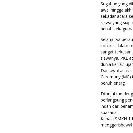
Suguhan yang dit
awal hingga akhi
sekadar acara se
siswa yang siap
penuh kekaguma
Selanjutya beli
konkret dalam me
sangat terkesan
siswanya. PKL a
dunia kerja,” ujar
Dari awal acara,
Ceremony (MC) t
penuh energi.
Dilanjutkan deng
berlangsung pen
indah dari pena
suasana.
Kepala SMKN 1 L
menggarisbawahi