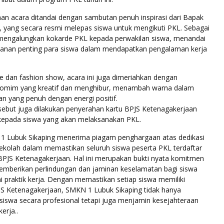
an acara ditandai dengan sambutan penuh inspirasi dari Bapak
, yang secara resmi melepas siswa untuk mengikuti PKL. Sebagai
u mengalungkan kokarde PKL kepada perwakilan siswa, menandai
alanan penting para siswa dalam mendapatkan pengalaman kerja
e dan fashion show, acara ini juga dimeriahkan dengan
tomim yang kreatif dan menghibur, menambah warna dalam
an yang penuh dengan energi positif.
sebut juga dilakukan penyerahan kartu BPJS Ketenagakerjaan
 kepada siswa yang akan melaksanakan PKL.
N 1 Lubuk Sikaping menerima piagam penghargaan atas dedikasi
ekolah dalam memastikan seluruh siswa peserta PKL terdaftar
PJS Ketenagakerjaan. Hal ini merupakan bukti nyata komitmen
emberikan perlindungan dan jaminan keselamatan bagi siswa
 praktik kerja. Dengan memastikan setiap siswa memiliki
JS Ketenagakerjaan, SMKN 1 Lubuk Sikaping tidak hanya
iswa secara profesional tetapi juga menjamin kesejahteraan
erja..