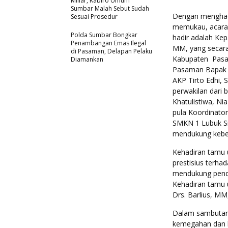
Miliar, Kabiro Umum
Sumbar Malah Sebut Sudah
Dengan menghad
Sesuai Prosedur
memukau, acara 
Polda Sumbar Bongkar
hadir adalah Kep
Penambangan Emas Ilegal
MM, yang secara 
di Pasaman, Delapan Pelaku
Kabupaten Pasam
Diamankan
Pasaman Bapak 
AKP Tirto Edhi,
perwakilan dari 
Khatulistiwa, Ni
pula Koordinato
SMKN 1 Lubuk Sik
mendukung keber
Kehadiran tamu 
prestisius terh
mendukung pendi
Kehadiran tamu 
Drs. Barlius, MM
Dalam sambutann
kemegahan dan kr