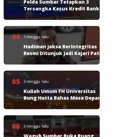
Polda Sumbar Tetapkan 3
Tersangka Kasus Kredit Bank
Nagari
04
1 minggu lalu
Hadiman Jaksa Berintegritas
Resmi Ditunjuk Jadi Kajari Pati
05
3 minggu lalu
Kuliah Umum FH Universitas
Bung Hatta Bahas Masa Depan
Hukum Pidana KUHP Nasional
06
3 minggu lalu
Wagub Sumbar Buka Ruang