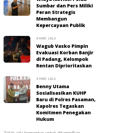
Sumbar dan Pers Miliki
Peran Strategis
Membangun
Kepercayaan Publik
4 HARI LALU
Wagub Vasko Pimpin
Evakuasi Korban Banjir
di Padang, Kelompok
Rentan Diprioritaskan
4 HARI LALU
Benny Utama
Sosialisasikan KUHP
Baru di Polres Pasaman,
Kapolres Tegaskan
Komitmen Penegakan
Hukum
Tidak ada komentar untuk ditampilkan.