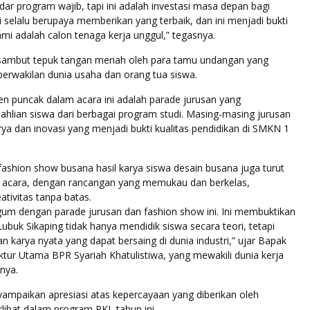
ar program wajib, tapi ini adalah investasi masa depan bagi
 selalu berupaya memberikan yang terbaik, dan ini menjadi bukti
mi adalah calon tenaga kerja unggul,” tegasnya.
ambut tepuk tangan meriah oleh para tamu undangan yang
perwakilan dunia usaha dan orang tua siswa.
n puncak dalam acara ini adalah parade jurusan yang
lian siswa dari berbagai program studi. Masing-masing jurusan
a dan inovasi yang menjadi bukti kualitas pendidikan di SMKN 1
 fashion show busana hasil karya siswa desain busana juga turut
acara, dengan rancangan yang memukau dan berkelas,
tivitas tanpa batas.
gum dengan parade jurusan dan fashion show ini. Ini membuktikan
uk Sikaping tidak hanya mendidik siswa secara teori, tetapi
n karya nyata yang dapat bersaing di dunia industri,” ujar Bapak
ektur Utama BPR Syariah Khatulistiwa, yang mewakili dunia kerja
nya.
ampaikan apresiasi atas kepercayaan yang diberikan oleh
rlibat dalam program PKL tahun ini.