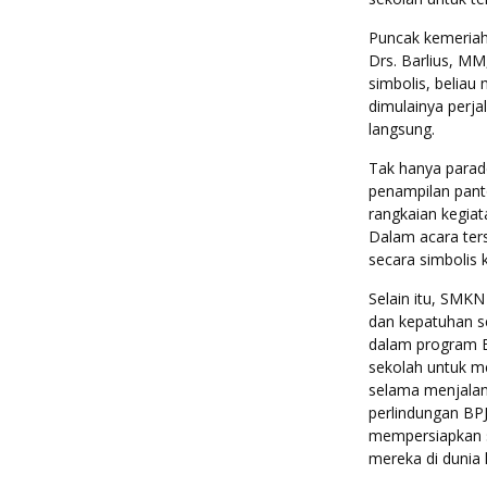
Puncak kemeriah
Drs. Barlius, MM
simbolis, belia
dimulainya perj
langsung.
Tak hanya parad
penampilan pan
rangkaian kegiat
Dalam acara ter
secara simbolis
Selain itu, SMK
dan kepatuhan s
dalam program B
sekolah untuk m
selama menjalani
perlindungan BP
mempersiapkan s
mereka di dunia k