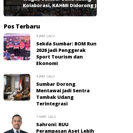
Kolaborasi, KAHMI Didorong Jadi
Mitra Strategis Pembangunan
Pos Terbaru
4 JAM LALU
Sekda Sumbar: BOM Run
2026 Jadi Penggerak
Sport Tourism dan
Ekonomi
4 JAM LALU
Sumbar Dorong
Mentawai Jadi Sentra
Tambak Udang
Terintegrasi
1 HARI LALU
Sahroni: RUU
Perampasan Aset Lebih