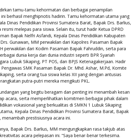
irkan tamu-tamu kehormatan dan berbagai penampilan
ini berhasil menghipnotis hadirin. Tamu kehormatan utama yang
ala Dinas Pendidikan Provinsi Sumatera Barat, Bapak Drs. Barlius,
resmi melepas para siswa. Selain itu, turut hadir Ketua DPRD
an Bapak Nelfri Asfandi, Kepala Dinas Pendidikan Kabupaten
Drs. Gunawan, MM perwakilan dari Kapolres Pasaman Bapak
 SH perwakilan dari Kodim Pasaman Bapak Fahruddin, serta para
berbagai dunia kerja dan dunia industri seperti BPR Syariah
agara Lubuk Sikaping, PT POS, dan BPJS Ketenagakerjaan. Hadir
r Pengawas SMK Pasaman Bapak Dr. Mhd. Ashar, M.Pd, Komite
aping, serta orang tua siswa kelas XII yang dengan antusias
angkatan putra-putri mereka mengikuti PKL.
undangan yang begitu beragam dan penting ini menambah kesan
adap acara, serta memperlihatkan komitmen berbagai pihak dalam
dikan vokasional yang berkualitas di SMKN 1 Lubuk Sikaping
utama, Kepala Dinas Pendidikan Provinsi Sumatera Barat, Bapak
, menambah prestisiusnya acara ini.
ya, Bapak Drs. Barlius, MM mengungkapkan rasa takjub atas
eativitas acara pelepasan ini. “Saya benar-benar terkesima.