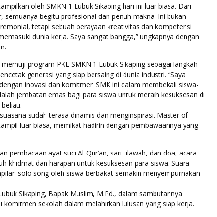
ampilkan oleh SMKN 1 Lubuk Sikaping hari ini luar biasa. Dari
r, semuanya begitu profesional dan penuh makna. Ini bukan
remonial, tetapi sebuah perayaan kreativitas dan kompetensi
 memasuki dunia kerja. Saya sangat bangga,” ungkapnya dengan
n.
au memuji program PKL SMKN 1 Lubuk Sikaping sebagai langkah
ncetak generasi yang siap bersaing di dunia industri. “Saya
 dengan inovasi dan komitmen SMK ini dalam membekali siswa-
dalah jembatan emas bagi para siswa untuk meraih kesuksesan di
 beliau.
 suasana sudah terasa dinamis dan menginspirasi. Master of
ampil luar biasa, memikat hadirin dengan pembawaannya yang
an pembacaan ayat suci Al-Qur’an, sari tilawah, dan doa, acara
uh khidmat dan harapan untuk kesuksesan para siswa. Suara
mpilan solo song oleh siswa berbakat semakin menyempurnakan
ubuk Sikaping, Bapak Muslim, M.Pd., dalam sambutannya
 komitmen sekolah dalam melahirkan lulusan yang siap kerja.