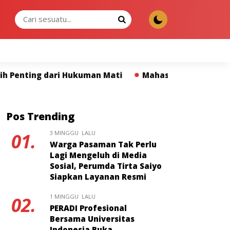
MINGGU, 09 AGU 2026
n Mati
Mahasiswa ITS Khatulistiwa Resmi Jalani KK
Pos Trending
3 MINGGU LALU
01.
Warga Pasaman Tak Perlu
Lagi Mengeluh di Media
Sosial, Perumda Tirta Saiyo
Siapkan Layanan Resmi
1 MINGGU LALU
02.
PERADI Profesional
Bersama Universitas
Indonesia Buka