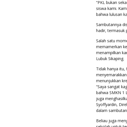
“PKL bukan sekad
siswa kami. Kami
bahwa lulusan ka
Sambutannya dis
hadir, termasuk 
Salah satu mome
memamerkan keah
menampilkan kary
Lubuk Sikaping.
Tidak hanya itu,
menyemarakkan 
menunjukkan krea
“Saya sangat ka
bahwa SMKN 1 Lub
juga menghasilka
Syoffyardin, Dir
dalam sambutan
Beliau juga meny
sekolah untuk te