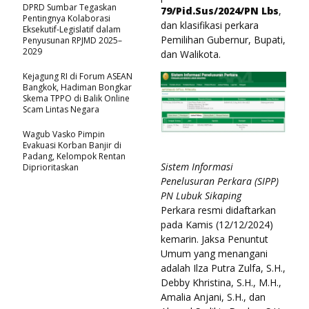
DPRD Sumbar Tegaskan
79/Pid.Sus/2024/PN Lbs
,
Pentingnya Kolaborasi
dan klasifikasi perkara
Eksekutif-Legislatif dalam
Pemilihan Gubernur, Bupati,
Penyusunan RPJMD 2025–
2029
dan Walikota.
Kejagung RI di Forum ASEAN
Bangkok, Hadiman Bongkar
Skema TPPO di Balik Online
Scam Lintas Negara
Wagub Vasko Pimpin
Evakuasi Korban Banjir di
Padang, Kelompok Rentan
Sistem Informasi
Diprioritaskan
Penelusuran Perkara (SIPP)
PN Lubuk Sikaping
Perkara resmi didaftarkan
pada Kamis (12/12/2024)
kemarin. Jaksa Penuntut
Umum yang menangani
adalah Ilza Putra Zulfa, S.H.,
Debby Khristina, S.H., M.H.,
Amalia Anjani, S.H., dan