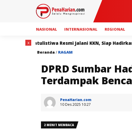
NASIONAL
INTERNASIONAL
REGIONAL
x
KN, Siap Hadirkan Program Bermanfaat bagi Masyarakat
Beranda
/
RAGAM
DPRD Sumbar Had
Terdampak Bencan
PenaHarian.com
10 Des 2025 10:27
2 MENIT MEMBACA