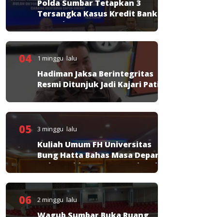
Polda Sumbar Tetapkan 3
Tersangka Kasus Kredit Bank
Nagari
04
1 minggu lalu
Hadiman Jaksa Berintegritas
Resmi Ditunjuk Jadi Kajari Pati
05
3 minggu lalu
Kuliah Umum FH Universitas
Bung Hatta Bahas Masa Depan
Hukum Pidana KUHP Nasional
06
2 minggu lalu
Wagub Sumbar Buka Ruang