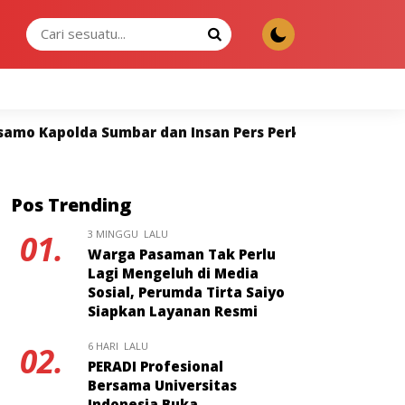
SABTU, 08 AGU 2026
uat Sinergi untuk Keterbukaan Informasi
Widya Na
Pos Trending
3 MINGGU LALU
01.
Warga Pasaman Tak Perlu
Lagi Mengeluh di Media
Sosial, Perumda Tirta Saiyo
Siapkan Layanan Resmi
6 HARI LALU
02.
PERADI Profesional
Bersama Universitas
Indonesia Buka