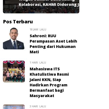
Kolaborasi, KAHMI Didorong Jadi
Mitra Strategis Pembangunan
Pos Terbaru
18 JAM LALU
Sahroni: RUU
Perampasan Aset Lebih
Penting dari Hukuman
Mati
1 HARI LALU
Mahasiswa ITS
Khatulistiwa Resmi
Jalani KKN, Siap
Hadirkan Program
Bermanfaat bagi
Masyarakat
3 HARI LALU