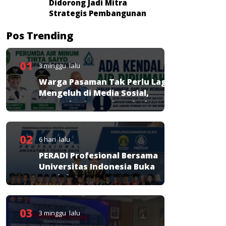
Didorong Jadi Mitra
Strategis Pembangunan
Pos Trending
01
3 minggu lalu
Warga Pasaman Tak Perlu Lagi
Mengeluh di Media Sosial,
Perumda Tirta Saiyo Siapkan
Layanan Resmi
02
6 hari lalu
PERADI Profesional Bersama
Universitas Indonesia Buka
Pendaftaran PKPA
03
3 minggu lalu