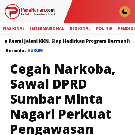
NASIONAL
INTERNASIONAL
REGIONAL
POLITIK
PENDID
lani KKN, Siap Hadirkan Program Bermanfaat bagi Masy
Beranda
/
HUKUM
Cegah Narkoba,
Sawal DPRD
Sumbar Minta
Nagari Perkuat
Pengawasan