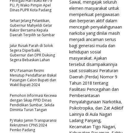
Peringati Hari Bakti ke-79
Sawal, mengajak seluruh
PU, Pj Wako Pimpin Apel
elemen masyarakat untuk
Dinas PUPR Kota Padang
memperkuat pengawasan
dan berperan aktif dalam
Sehari Jelang Pelantikan,
Gubernur Mahyeldi Gelar
mencegah penyalahgunaan
Rakor Bersama Kepala
narkoba yang dinilai masih
Daerah Terpilih se-Sumbar
menjadi ancaman serius
bagi generasi muda dan
Jalur Rusak Parah di Solok
Segera Diperbaiki,
kehidupan sosial
Gubernur dan DPR Dukung
masyarakat. Ajakan
Segera Bebaskan Lahan
tersebut disampaikannya
saat sosialisasi Peraturan
KPU Pasaman Resmi
Menutup Pendaftaran Bakal
Daerah (Perda) Nomor 9
Pasangan Calon Bupati dan
Tahun 2018 tentang
Wakil Bupati 2024
Fasilitasi Pencegahan dan
Pemberantasan
Pemohon Informasi Kecewa
dengan Sikap PPID Dinas
Penyalahgunaan Narkotika,
Pendidikan Sumbar, Sekda
Psikotropika, dan Zat Adiktif
Diminta Turun Tangan
Lainnya di Aula Nagari
Ladang Panjang,
Pj Wako Jamin Transparansi
Rekrutmen CPNS 2024
Kecamatan Tigo Nagari,
Pemko Padang
Kabupaten Pasaman, Sabtu