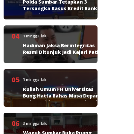
Polda Sumbar Tetapkan 3
Tersangka Kasus Kredit Bank
Nagari
04
1 minggu lalu
Hadiman Jaksa Berintegritas
Resmi Ditunjuk Jadi Kajari Pati
05
3 minggu lalu
Kuliah Umum FH Universitas
Bung Hatta Bahas Masa Depan
Hukum Pidana KUHP Nasional
06
3 minggu lalu
Wagub Sumbar Buka Ruang