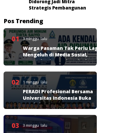
Didorong Jadi Mitra
Strategis Pembangunan
Pos Trending
01
3 minggu lalu
Warga Pasaman Tak Perlu Lagi
Mengeluh di Media Sosial,
Perumda Tirta Saiyo Siapkan
Layanan Resmi
02
1 minggu lalu
PERADI Profesional Bersama
Universitas Indonesia Buka
Pendaftaran PKPA
03
3 minggu lalu