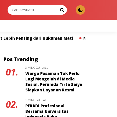
MINGGU, 09 AGU 2026
i Hukuman Mati
Mahasiswa ITS Khatulistiwa Resmi J
Pos Trending
3 MINGGU LALU
01.
Warga Pasaman Tak Perlu
Lagi Mengeluh di Media
Sosial, Perumda Tirta Saiyo
Siapkan Layanan Resmi
1 MINGGU LALU
02.
PERADI Profesional
Bersama Universitas
Indonesia Buka