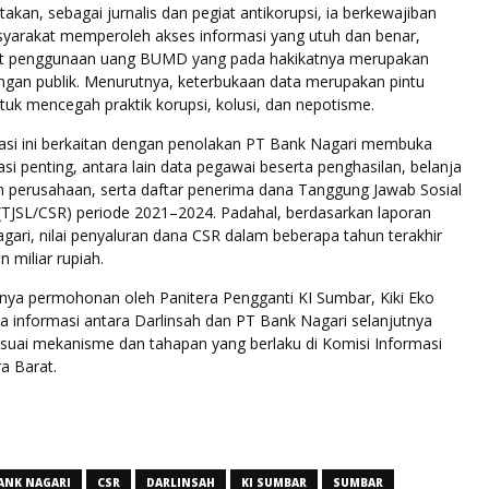
akan, sebagai jurnalis dan pegiat antikorupsi, ia berkewajiban
arakat memperoleh akses informasi yang utuh dan benar,
ait penggunaan uang BUMD yang pada hakikatnya merupakan
angan publik. Menurutnya, keterbukaan data merupakan pintu
uk mencegah praktik korupsi, kolusi, dan nepotisme.
asi ini berkaitan dengan penolakan PT Bank Nagari membuka
si penting, antara lain data pegawai beserta penghasilan, belanja
n perusahaan, serta daftar penerima dana Tanggung Jawab Sosial
(TJSL/CSR) periode 2021–2024. Padahal, berdasarkan laporan
ari, nilai penyaluran dana CSR dalam beberapa tahun terakhir
 miliar rupiah.
nya permohonan oleh Panitera Pengganti KI Sumbar, Kiki Eko
a informasi antara Darlinsah dan PT Bank Nagari selanjutnya
esuai mekanisme dan tahapan yang berlaku di Komisi Informasi
a Barat.
ANK NAGARI
CSR
DARLINSAH
KI SUMBAR
SUMBAR