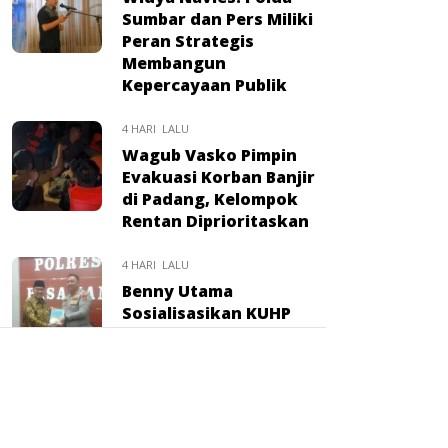
Sumbar dan Pers Miliki
Peran Strategis
Membangun
Kepercayaan Publik
4 HARI LALU
Wagub Vasko Pimpin
Evakuasi Korban Banjir
di Padang, Kelompok
Rentan Diprioritaskan
4 HARI LALU
Benny Utama
Sosialisasikan KUHP
Baru di Polres Pasaman,
Kapolres Tegaskan
Komitmen Penegakan
Hukum
Tidak ada komentar untuk ditampilkan.