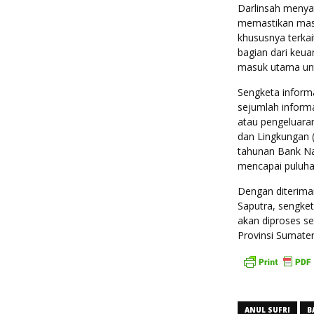
Darlinsah menyat
memastikan masy
khususnya terk
bagian dari keu
masuk utama unt
Sengketa inform
sejumlah informa
atau pengeluara
dan Lingkungan 
tahunan Bank Nag
mencapai puluhan
Dengan diterima
Saputra, sengket
akan diproses s
Provinsi Sumater
ANUL SUFRI
B