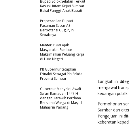
Bupati Solok Selatan Terkait
Kasus Hutan: Kejati Sumbar
Bakal Panggil Anak Bupati
Praperadilan Bupati
Pasaman Sabar AS
Berpotensi Gugur, Ini
Sebabnya
Menteri P2MI Ajak
Masyarakat Sumbar
Maksimalkan Peluang Kerja
di Luar Negeri
Plt Gubernur tetapkan
Erinaldi Sebagai Plh Sekda
Provinsi Sumbar
Langkah ini dite
mengawal transp
Gubernur Mahyeldi Awali
keuangan publik 
Safari Ramadan 1447 H
dengan Tarawih Perdana
Bersama Warga di Masjid
Permohonan seng
Muhajirin Padang
Sumbar dan diter
Pengajuan ini d
keberatan kepad