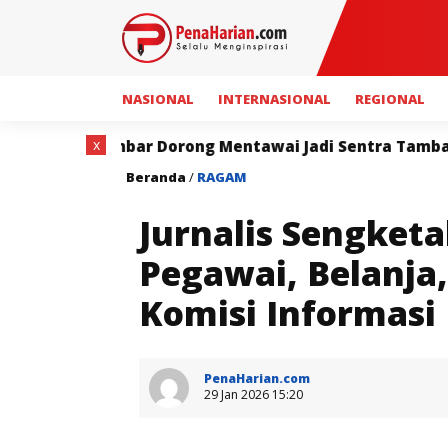
NASIONAL
INTERNASIONAL
REGIONAL
x
orong Mentawai Jadi Sentra Tambak Udang Terintegras
Beranda
/
RAGAM
Jurnalis Sengket
Pegawai, Belanja
Komisi Informasi
PenaHarian.com
29 Jan 2026 15:20