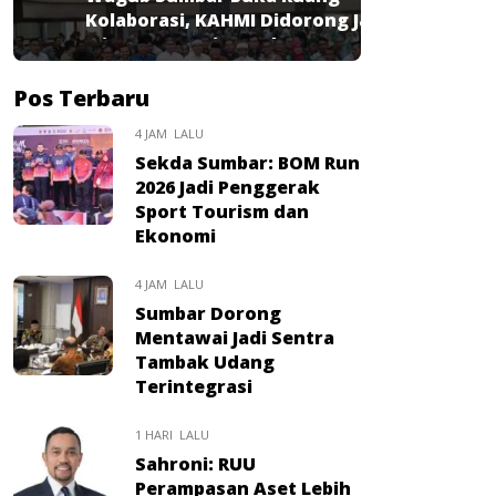
Kolaborasi, KAHMI Didorong Jadi
Mitra Strategis Pembangunan
Pos Terbaru
4 JAM LALU
Sekda Sumbar: BOM Run
2026 Jadi Penggerak
Sport Tourism dan
Ekonomi
4 JAM LALU
Sumbar Dorong
Mentawai Jadi Sentra
Tambak Udang
Terintegrasi
1 HARI LALU
Sahroni: RUU
Perampasan Aset Lebih