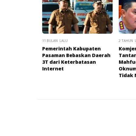
11 BULAN LALU
2 TAHUN 
Pemerintah Kabupaten
Komjen
Pasaman Bebaskan Daerah
Tantan
3T dari Keterbatasan
Mahfu
Internet
Oknum 
Tidak 