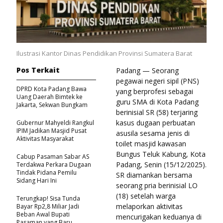
Ilustrasi Kantor Dinas Pendidikan Provinsi Sumatera Barat
Pos Terkait
Padang — Seorang
pegawai negeri sipil (PNS)
DPRD Kota Padang Bawa
yang berprofesi sebagai
Uang Daerah Bimtek ke
guru SMA di Kota Padang
Jakarta, Sekwan Bungkam
berinisial SR (58) terjaring
kasus dugaan perbuatan
Gubernur Mahyeldi Rangkul
IPIM Jadikan Masjid Pusat
asusila sesama jenis di
Aktivitas Masyarakat
toilet masjid kawasan
Bungus Teluk Kabung, Kota
Cabup Pasaman Sabar AS
Padang, Senin (15/12/2025).
Terdakwa Perkara Dugaan
Tindak Pidana Pemilu
SR diamankan bersama
Sidang Hari Ini
seorang pria berinisial LO
(18) setelah warga
Terungkap! Sisa Tunda
melaporkan aktivitas
Bayar Rp2,8 Miliar Jadi
Beban Awal Bupati
mencurigakan keduanya di
Pasaman yang Baru