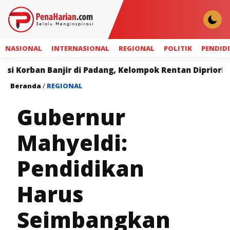
NASIONAL
INTERNASIONAL
REGIONAL
POLITIK
PENDID
anjir di Padang, Kelompok Rentan Diprioritaskan
B
Beranda
/
REGIONAL
Gubernur
Mahyeldi:
Pendidikan
Harus
Seimbangkan