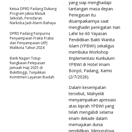
yang siap menghadapi
tantangan masa depan.
Ketua DPRD Padang Dukung
Program Jaksa Masuk
Penegasan itu
Sekolah, Peredaran
disampaikannya saat
Narkoba Jadi Alarm Bahaya
menghadiri peringatan Hari
Lahir ke-60 Yayasan
DPRD Padang Paripurna
Penyampaian Fraksi Fraksi
Pendidikan Bakti Wanita
dan Penyampaian LKPJ
Islam (YPBWI) sekaligus
Walikota Tahun 2024
membuka Workshop
Implementasi Kurikulum
Bank Nagari Tutup
Rangkaian Pelepasan
YPBWI di Hotel Imam
Jamaah Haji 2025 di
Bonjol, Padang, Kamis
Bukittinggi, Tunjukkan
(2/7/2026).
Komitmen Layanan Ibadah
Dalam kesempatan
tersebut, Mahyeldi
menyampaikan apresiasi
atas kiprah YPBWI yang
telah mengabdi selama
enam dekade dalam
memajukan dunia
pendidikan. Menurutnya,