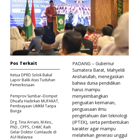
Pos Terkait
PADANG – Gubernur
Sumatera Barat, Mahyeldi
Ketua DPRD Solok Bakal
Ansharullah, menegaskan
Lapor Balik Atas Tuduhan
bahwa dunia pendidikan
Pemerkosaan
harus mampu
menyeimbangkan
Pemprov Sumbar–Dompet
Dhuafa Hadirkan MUFAKAT,
penguatan keimanan,
Pembiayaan UMKM Tanpa
penguasaan ilmu
Bunga
pengetahuan dan teknologi
(IPTEK), serta pembentukan
Drg. Tina Arriani, M.Kes.,
PhD., CPPS., CHMC Raih
karakter agar mampu
Gelar Doktor Cumlaude di
melahirkan generasi unggul
AUI Malaysia