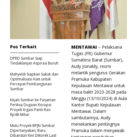
Pos Terkait
MENTAWAI
– Pelaksana
Tugas (Plt) Gubernur
DPRD Sumbar Siap
Sumatera Barat (Sumbar),
Tindaklanjuti Aspirasi Buruh
Audy Joinaldy, resmi
melantik pengurus Gerakan
Mahyeldi Siapkan Sukuk dan
Pramuka Kabupaten
Optimalisasi Aset untuk
Percepat Pembangunan
Kepulauan Mentawai untuk
Sumbar
masa bakti 2023-2028 pada
Minggu (13/10/2024) di Aula
Kejati Sumbar ke Pasaman
Kantor Bupati Kepulauan
Periksa Dugaan Korupsi
Proyek Irigasi Panti-Rao
Mentawai. Dalam
Rp48 Miliar
sambutannya, Audy
menekankan pentingnya
Mutu Proyek BPJN Sumbar
Pramuka dalam menjawab
Dipertanyakan, Baru
Dibangun Kini Dikorek Lagi
tantangan perubahan