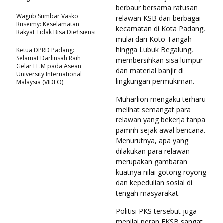
berbaur bersama ratusan
Wagub Sumbar Vasko
relawan KSB dari berbagai
Ruseimy: Keselamatan
kecamatan di Kota Padang,
Rakyat Tidak Bisa Diefisiensi
mulai dari Koto Tangah
hingga Lubuk Begalung,
Ketua DPRD Padang:
Selamat Darlinsah Raih
membersihkan sisa lumpur
Gelar LL.M pada Asean
dan material banjir di
University International
lingkungan permukiman.
Malaysia (VIDEO)
Muharlion mengaku terharu
melihat semangat para
relawan yang bekerja tanpa
pamrih sejak awal bencana.
Menurutnya, apa yang
dilakukan para relawan
merupakan gambaran
kuatnya nilai gotong royong
dan kepedulian sosial di
tengah masyarakat.
Politisi PKS tersebut juga
menilai peran FKSB sangat