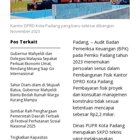
Kantor DPRD Kota Padang yang baru selesai dibangun
November 2023
Pos Terkait
Padang, – Audit Badan
Pemeriksa Keuangan (BPK)
Gubernur Mahyeldi dan
pada Pemko Padang tahun
Delegasi Malaysia Sepakat
2023 menemukan
Perkuat Ekonomi Umat,
persoalan serius dalam
Rendang Minang Siap Go
Internasional
Pembangunan Fisik Kantor
DPRD Kota Padang.
Sahur Diam-diam di Situjuah
Pembayaran fisik proyek
Batua, Gubernur Mahyeldi
dan konsultan manajemen
Bantu Bedah Rumah Warga
Kurang Mampu
konstruksi tidak sesuai
ketentuan mencapai
Sumbar Raih Penghargaan
sebesar Rp2,2 miliar.
Pemerintah Daerah Terbaik
di Festival Perhutanan Sosial
Dinas PUPR Kota Padang
Nasional 2025
merupakan SKPD teknis
Tingkatkan Kapasitas
yang melaksanakan