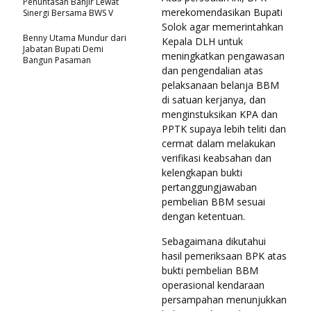
Penuntasan Banjir Lewat
merekomendasikan Bupati
Sinergi Bersama BWS V
Solok agar memerintahkan
Benny Utama Mundur dari
Kepala DLH untuk
Jabatan Bupati Demi
meningkatkan pengawasan
Bangun Pasaman
dan pengendalian atas
pelaksanaan belanja BBM
di satuan kerjanya, dan
menginstuksikan KPA dan
PPTK supaya lebih teliti dan
cermat dalam melakukan
verifikasi keabsahan dan
kelengkapan bukti
pertanggungjawaban
pembelian BBM sesuai
dengan ketentuan.
Sebagaimana dikutahui
hasil pemeriksaan BPK atas
bukti pembelian BBM
operasional kendaraan
persampahan menunjukkan