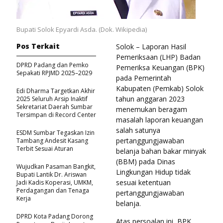
Bupati Solok Epyardi Asda. (Dok. Wikipedia)
Pos Terkait
Solok – Laporan Hasil
Pemeriksaan (LHP) Badan
DPRD Padang dan Pemko
Pemeriksa Keuangan (BPK)
Sepakati RPJMD 2025–2029
pada Pemerintah
Kabupaten (Pemkab) Solok
Edi Dharma Targetkan Akhir
tahun anggaran 2023
2025 Seluruh Arsip Inaktif
Sekretariat Daerah Sumbar
menemukan beragam
Tersimpan di Record Center
masalah laporan keuangan
salah satunya
ESDM Sumbar Tegaskan Izin
pertanggungjawaban
Tambang Andesit Kasang
Terbit Sesuai Aturan
belanja bahan bakar minyak
(BBM) pada Dinas
Wujudkan Pasaman Bangkit,
Lingkungan Hidup tidak
Bupati Lantik Dr. Ariswan
sesuai ketentuan
Jadi Kadis Koperasi, UMKM,
Perdagangan dan Tenaga
pertanggungjawaban
Kerja
belanja.
DPRD Kota Padang Dorong
Atas persoalan ini, BPK