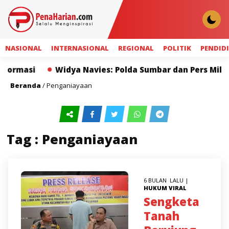
NASIONAL
INTERNASIONAL
REGIONAL
POLITIK
PENDID
asi
Widya Navies: Polda Sumbar dan Pers Miliki Pe
Beranda
/
Penganiayaan
Tag : Penganiayaan
6 BULAN LALU |
HUKUM
VIRAL
Sengketa
Tanah