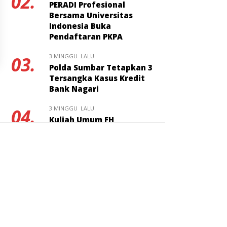
02.
PERADI Profesional
Bersama Universitas
Indonesia Buka
Pendaftaran PKPA
3 MINGGU LALU
03.
Polda Sumbar Tetapkan 3
Tersangka Kasus Kredit
Bank Nagari
3 MINGGU LALU
04.
Kuliah Umum FH
Universitas Bung Hatta
Bahas Masa Depan Hukum
Pidana KUHP Nasional
1 MINGGU LALU
05.
Hadiman Jaksa
Berintegritas Resmi
Ditunjuk Jadi Kajari Pati
2 MINGGU LALU