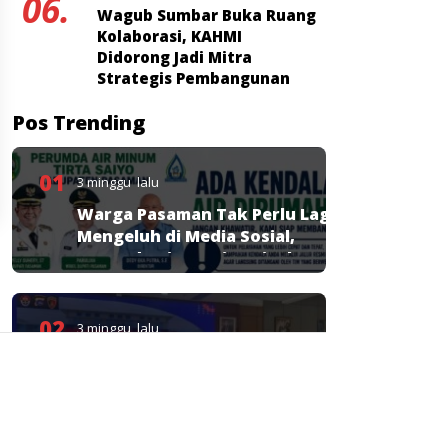
06.
Wagub Sumbar Buka Ruang
Kolaborasi, KAHMI
Didorong Jadi Mitra
Strategis Pembangunan
Pos Trending
01
3 minggu lalu
Warga Pasaman Tak Perlu Lagi
Mengeluh di Media Sosial,
Perumda Tirta Saiyo Siapkan
Layanan Resmi
02
3 minggu lalu
Polda Sumbar Tetapkan 3
Tersangka Kasus Kredit Bank
Nagari