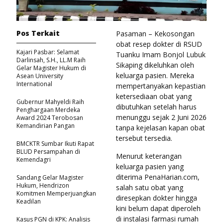
Pos Terkait
Pasaman – Kekosongan
obat resep dokter di RSUD
Kajari Pasbar: Selamat
Tuanku Imam Bonjol Lubuk
Darlinsah, S.H., LL.M Raih
Sikaping dikeluhkan oleh
Gelar Magister Hukum di
keluarga pasien. Mereka
Asean University
International
mempertanyakan kepastian
ketersediaan obat yang
Gubernur Mahyeldi Raih
dibutuhkan setelah harus
Penghargaan Merdeka
menunggu sejak 2 Juni 2026
Award 2024 Terobosan
Kemandirian Pangan
tanpa kejelasan kapan obat
tersebut tersedia.
BMCKTR Sumbar Ikuti Rapat
BLUD Persampahan di
Menurut keterangan
Kemendagri
keluarga pasien yang
diterima PenaHarian.com,
Sandang Gelar Magister
Hukum, Hendrizon
salah satu obat yang
Komitmen Memperjuangkan
diresepkan dokter hingga
Keadilan
kini belum dapat diperoleh
di instalasi farmasi rumah
Kasus PGN di KPK: Analisis