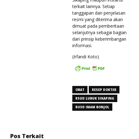
terkait lainnya. Setiap
tanggapan dan penjelasan
resmi yang diterima akan
dimuat pada pemberitaan
selanjutnya sebagai bagian
dari prinsip keberimbangan
informasi.
(Irfandi Koto)
OBAT
RESEP DOKTER
RSUD LUBUK SIKAPING
RUSD IMAM BONJOL
Pos Terkait