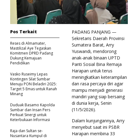
Pos Terkait
PADANG PANJANG —
Sekretaris Daerah Provinsi
Reses di Almamater,
Sumatera Barat, Arry
Mastilizal Aye Tegaskan
Yuswandi, mendorong
Komitmen DPRD Padang
anak-anak binaan UPTD
Dukung Kemajuan
Pendidikan
Panti Sosial Bina Remaja
Harapan untuk terus
Vasko Ruseimy Lepas
meningkatkan keterampilan
Kontingen Silat Sumbar
dan rasa percaya diri agar
Menuju PON Beladiri 2025:
Target 5 Emas untuk Ranah
mampu menjadi generasi
Minang
mandiri yang siap bersaing
di dunia kerja, Senin
Duduak Basamo Kapolda
(11/5/2026).
Sumbar dan Insan Pers
Perkuat Sinergi untuk
Keterbukaan Informasi
Dalam kunjungannya, Arry
menyebut saat ini PSBR
Raja dan Sultan se-
Harapan membina 33
Nusantara Kumpul di