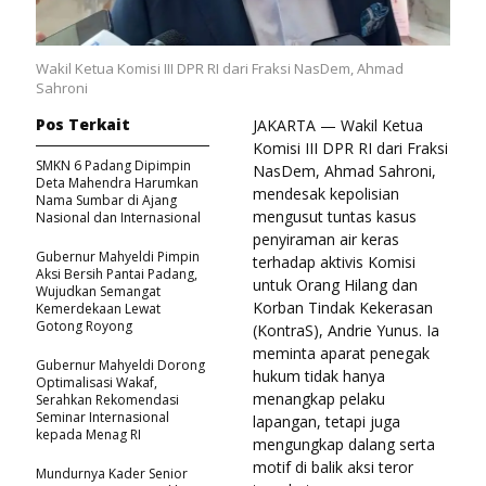
Wakil Ketua Komisi III DPR RI dari Fraksi NasDem, Ahmad
Sahroni
Pos Terkait
JAKARTA — Wakil Ketua
Komisi III DPR RI dari Fraksi
SMKN 6 Padang Dipimpin
NasDem, Ahmad Sahroni,
Deta Mahendra Harumkan
mendesak kepolisian
Nama Sumbar di Ajang
mengusut tuntas kasus
Nasional dan Internasional
penyiraman air keras
Gubernur Mahyeldi Pimpin
terhadap aktivis Komisi
Aksi Bersih Pantai Padang,
untuk Orang Hilang dan
Wujudkan Semangat
Korban Tindak Kekerasan
Kemerdekaan Lewat
Gotong Royong
(KontraS), Andrie Yunus. Ia
meminta aparat penegak
Gubernur Mahyeldi Dorong
hukum tidak hanya
Optimalisasi Wakaf,
menangkap pelaku
Serahkan Rekomendasi
Seminar Internasional
lapangan, tetapi juga
kepada Menag RI
mengungkap dalang serta
motif di balik aksi teror
Mundurnya Kader Senior