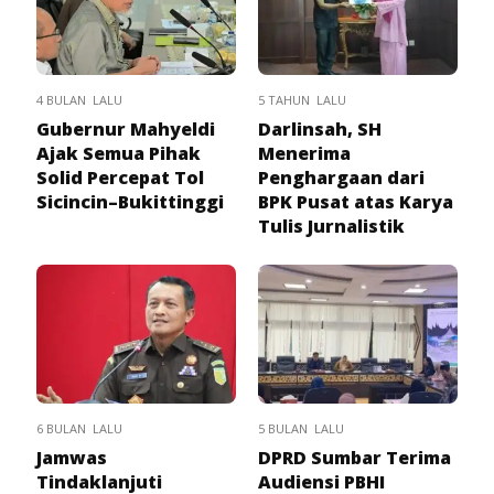
4 BULAN LALU
5 TAHUN LALU
Gubernur Mahyeldi
Darlinsah, SH
Ajak Semua Pihak
Menerima
Solid Percepat Tol
Penghargaan dari
Sicincin–Bukittinggi
BPK Pusat atas Karya
Tulis Jurnalistik
6 BULAN LALU
5 BULAN LALU
Jamwas
DPRD Sumbar Terima
Tindaklanjuti
Audiensi PBHI