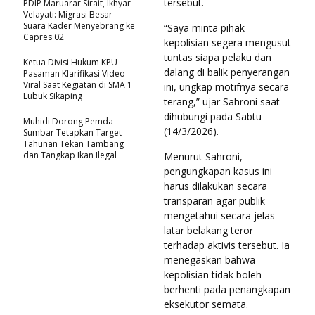
tersebut.
PDIP Maruarar Sirait, Ikhyar
Velayati: Migrasi Besar
Suara Kader Menyebrang ke
“Saya minta pihak
Capres 02
kepolisian segera mengusut
tuntas siapa pelaku dan
Ketua Divisi Hukum KPU
dalang di balik penyerangan
Pasaman Klarifikasi Video
Viral Saat Kegiatan di SMA 1
ini, ungkap motifnya secara
Lubuk Sikaping
terang,” ujar Sahroni saat
dihubungi pada Sabtu
Muhidi Dorong Pemda
(14/3/2026).
Sumbar Tetapkan Target
Tahunan Tekan Tambang
dan Tangkap Ikan Ilegal
Menurut Sahroni,
pengungkapan kasus ini
harus dilakukan secara
transparan agar publik
mengetahui secara jelas
latar belakang teror
terhadap aktivis tersebut. Ia
menegaskan bahwa
kepolisian tidak boleh
berhenti pada penangkapan
eksekutor semata.