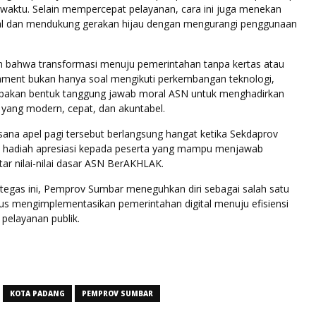
 waktu. Selain mempercepat pelayanan, cara ini juga menekan
al dan mendukung gerakan hijau dengan mengurangi penggunaan
 bahwa transformasi menuju pemerintahan tanpa kertas atau
nment bukan hanya soal mengikuti perkembangan teknologi,
upakan bentuk tanggung jawab moral ASN untuk menghadirkan
 yang modern, cepat, dan akuntabel.
ana apel pagi tersebut berlangsung hangat ketika Sekdaprov
 hadiah apresiasi kepada peserta yang mampu menjawab
ar nilai-nilai dasar ASN BerAKHLAK.
tegas ini, Pemprov Sumbar meneguhkan diri sebagai salah satu
ius mengimplementasikan pemerintahan digital menuju efisiensi
 pelayanan publik.
KOTA PADANG
PEMPROV SUMBAR