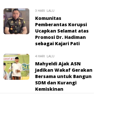
3 HARI LALU
Komunitas
Pemberantas Korupsi
Ucapkan Selamat atas
Promosi Dr. Hadiman
sebagai Kajari Pati
4 HARI LALU
Mahyeldi Ajak ASN
Jadikan Wakaf Gerakan
Bersama untuk Bangun
SDM dan Kurangi
Kemiskinan
4 HARI LALU
Sahroni: RUU
Perampasan Aset Tak
Akan Berhenti, Janji
Kawal Hingga Disahkan: