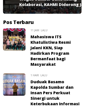
Kolaborasi, KAHMI Didorong Jadi
Mitra Strategis Pembangunan
Pos Terbaru
11 JAM LALU
Mahasiswa ITS
Khatulistiwa Resmi
Jalani KKN, Siap
Hadirkan Program
Bermanfaat bagi
Masyarakat
1 HARI LALU
Duduak Basamo
Kapolda Sumbar dan
Insan Pers Perkuat
Sinergi untuk
Keterbukaan Informasi