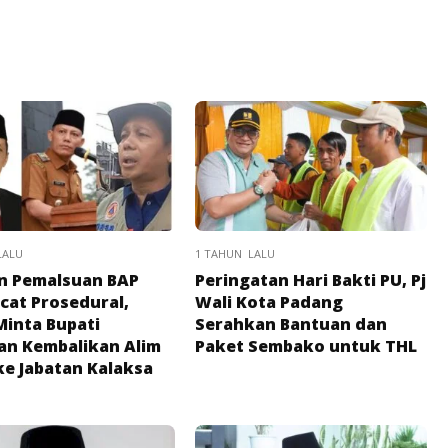
LALU
1 TAHUN LALU
n Pemalsuan BAP
Peringatan Hari Bakti PU, Pj
cat Prosedural,
Wali Kota Padang
inta Bupati
Serahkan Bantuan dan
n Kembalikan Alim
Paket Sembako untuk THL
ke Jabatan Kalaksa