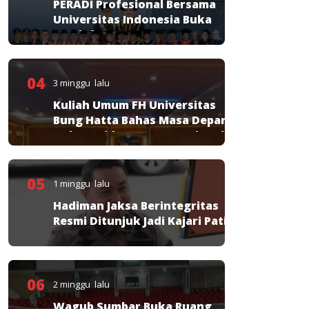
PERADI Profesional Bersama
Universitas Indonesia Buka
Pendaftaran PKPA
04
3 minggu lalu
Kuliah Umum FH Universitas
Bung Hatta Bahas Masa Depan
Hukum Pidana KUHP Nasional
05
1 minggu lalu
Hadiman Jaksa Berintegritas
Resmi Ditunjuk Jadi Kajari Pati
06
2 minggu lalu
Wagub Sumbar Buka Ruang