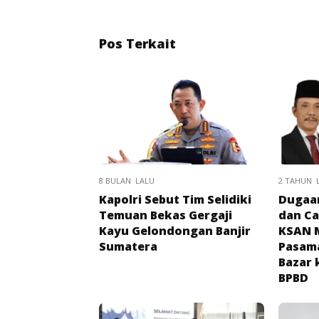
Pos Terkait
8 BULAN LALU
2 TAHUN 
Kapolri Sebut Tim Selidiki
Dugaa
Temuan Bekas Gergaji
dan Ca
Kayu Gelondongan Banjir
KSAN M
Sumatera
Pasama
Bazar 
BPBD