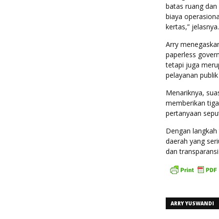
batas ruang dan
biaya operasion
kertas,” jelasnya.
Arry menegaskan
paperless gover
tetapi juga mer
pelayanan publik
Menariknya, suas
memberikan tiga
pertanyaan seput
Dengan langkah 
daerah yang ser
dan transparansi
ARRY YUSWANDI