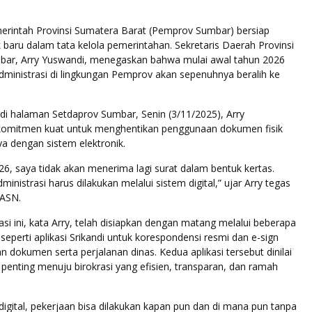
intah Provinsi Sumatera Barat (Pemprov Sumbar) bersiap
aru dalam tata kelola pemerintahan. Sekretaris Daerah Provinsi
bar, Arry Yuswandi, menegaskan bahwa mulai awal tahun 2026
dministrasi di lingkungan Pemprov akan sepenuhnya beralih ke
di halaman Setdaprov Sumbar, Senin (3/11/2025), Arry
omitmen kuat untuk menghentikan penggunaan dokumen fisik
a dengan sistem elektronik.
026, saya tidak akan menerima lagi surat dalam bentuk kertas.
inistrasi harus dilakukan melalui sistem digital,” ujar Arry tegas
 ASN.
sasi ini, kata Arry, telah disiapkan dengan matang melalui beberapa
seperti aplikasi Srikandi untuk korespondensi resmi dan e-sign
 dokumen serta perjalanan dinas. Kedua aplikasi tersebut dinilai
penting menuju birokrasi yang efisien, transparan, dan ramah
igital, pekerjaan bisa dilakukan kapan pun dan di mana pun tanpa