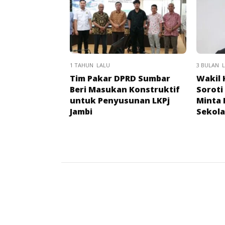
1 TAHUN LALU
3 BULAN 
Tim Pakar DPRD Sumbar
Wakil 
Beri Masukan Konstruktif
Soroti
untuk Penyusunan LKPj
Minta 
Jambi
Sekola