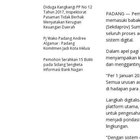
Diduga Kangkangi PP No 12
Tahun 2017, Inspektorat
PADANG — Pemer
Pasaman Tidak Berhak
memasuki babak b
Menyatakan Kerugian
(Sekdaprov) Sum
Keuangan Daerah
seluruh proses a
Pj Wako Padang Andree
sistem digital.
Algamar : Padang
Komitmen Jadi Kota Inklusi
Dalam apel pagi 
menyampaikan k
Pemohon Serahkan 15 Bukti
dan menggantiny
pada Sidang Sengketa
Informasi Bank Nagari
“Per 1 Januari 2
Semua urusan adm
di hadapan para
Langkah digitali
platform utama, 
untuk pengesahan
menjadi pondasi 
lingkungan.
“Dengan sistem d