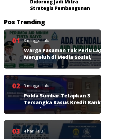
Didorong Jadi Mitra
Strategis Pembangunan
Pos Trending
01
3 minggu lalu
Warga Pasaman Tak Perlu Lagi
Mengeluh di Media Sosial,
Perumda Tirta Saiyo Siapkan
Layanan Resmi
02
3 minggu lalu
Polda Sumbar Tetapkan 3
Tersangka Kasus Kredit Bank
Nagari
03
4 hari lalu