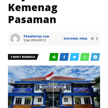
Kemenag
Pasaman
PenaHarian.com
0
REGIONAL
VIRAL
5 Jan 2024 00:12
3 MENIT MEMBACA