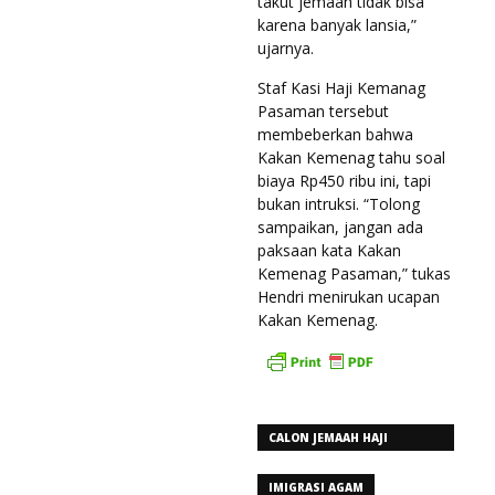
takut jemaah tidak bisa
karena banyak lansia,”
ujarnya.
Staf Kasi Haji Kemanag
Pasaman tersebut
membeberkan bahwa
Kakan Kemenag tahu soal
biaya Rp450 ribu ini, tapi
bukan intruksi. “Tolong
sampaikan, jangan ada
paksaan kata Kakan
Kemenag Pasaman,” tukas
Hendri menirukan ucapan
Kakan Kemenag.
CALON JEMAAH HAJI
PASAMAN
IMIGRASI AGAM