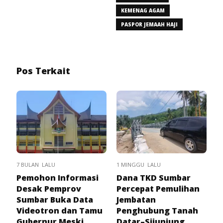
KEMENAG AGAM
PASPOR JEMAAH HAJI
Pos Terkait
7 BULAN LALU
1 MINGGU LALU
Pemohon Informasi
Dana TKD Sumbar
Desak Pemprov
Percepat Pemulihan
Sumbar Buka Data
Jembatan
Videotron dan Tamu
Penghubung Tanah
Gubernur Meski
Datar–Sijunjung