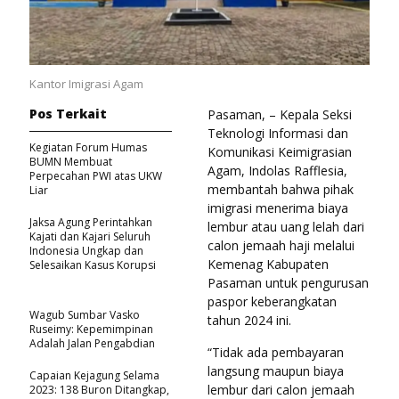
Kantor Imigrasi Agam
Pos Terkait
Pasaman, – Kepala Seksi
Teknologi Informasi dan
Kegiatan Forum Humas
Komunikasi Keimigrasian
BUMN Membuat
Agam, Indolas Rafflesia,
Perpecahan PWI atas UKW
membantah bahwa pihak
Liar
imigrasi menerima biaya
Jaksa Agung Perintahkan
lembur atau uang lelah dari
Kajati dan Kajari Seluruh
calon jemaah haji melalui
Indonesia Ungkap dan
Kemenag Kabupaten
Selesaikan Kasus Korupsi
Pasaman untuk pengurusan
paspor keberangkatan
Wagub Sumbar Vasko
tahun 2024 ini.
Ruseimy: Kepemimpinan
Adalah Jalan Pengabdian
“Tidak ada pembayaran
langsung maupun biaya
Capaian Kejagung Selama
lembur dari calon jemaah
2023: 138 Buron Ditangkap,