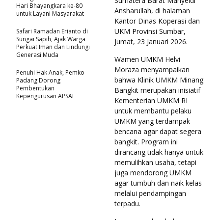
Sumatera Barat Mahyeldi
Hari Bhayangkara ke-80
Ansharullah, di halaman
untuk Layani Masyarakat
Kantor Dinas Koperasi dan
UKM Provinsi Sumbar,
Safari Ramadan Erianto di
Sungai Sapih, Ajak Warga
Jumat, 23 Januari 2026.
Perkuat Iman dan Lindungi
Generasi Muda
Wamen UMKM Helvi
Moraza menyampaikan
Penuhi Hak Anak, Pemko
bahwa Klinik UMKM Minang
Padang Dorong
Pembentukan
Bangkit merupakan inisiatif
Kepengurusan APSAI
Kementerian UMKM RI
untuk membantu pelaku
UMKM yang terdampak
bencana agar dapat segera
bangkit. Program ini
dirancang tidak hanya untuk
memulihkan usaha, tetapi
juga mendorong UMKM
agar tumbuh dan naik kelas
melalui pendampingan
terpadu.