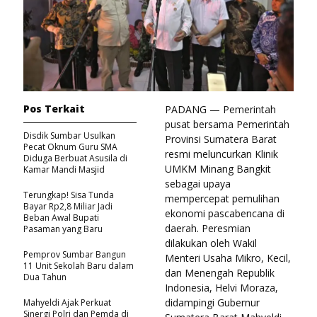
Pos Terkait
PADANG — Pemerintah
pusat bersama Pemerintah
Disdik Sumbar Usulkan
Provinsi Sumatera Barat
Pecat Oknum Guru SMA
resmi meluncurkan Klinik
Diduga Berbuat Asusila di
UMKM Minang Bangkit
Kamar Mandi Masjid
sebagai upaya
Terungkap! Sisa Tunda
mempercepat pemulihan
Bayar Rp2,8 Miliar Jadi
ekonomi pascabencana di
Beban Awal Bupati
daerah. Peresmian
Pasaman yang Baru
dilakukan oleh Wakil
Pemprov Sumbar Bangun
Menteri Usaha Mikro, Kecil,
11 Unit Sekolah Baru dalam
dan Menengah Republik
Dua Tahun
Indonesia, Helvi Moraza,
didampingi Gubernur
Mahyeldi Ajak Perkuat
Sinergi Polri dan Pemda di