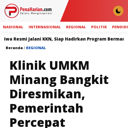
NASIONAL
INTERNASIONAL
REGIONAL
POLITIK
PENDID
lani KKN, Siap Hadirkan Program Bermanfaat bagi Masy
Beranda
/
REGIONAL
Klinik UMKM
Minang Bangkit
Diresmikan,
Pemerintah
Percepat