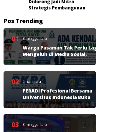
Didorong Jadi Mitra
Strategis Pembangunan
Pos Trending
01
3 minggu lalu
Warga Pasaman Tak Perlu Lagi
Mengeluh di Media Sosial,
Perumda Tirta Saiyo Siapkan
Layanan Resmi
02
5 hari lalu
PERADI Profesional Bersama
Universitas Indonesia Buka
Pendaftaran PKPA
03
3 minggu lalu