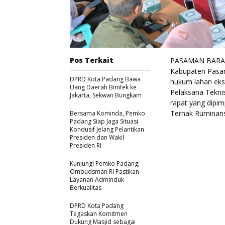
Pos Terkait
PASAMAN BARAT 
Kabupaten Pasam
DPRD Kota Padang Bawa
hukum lahan eks 
Uang Daerah Bimtek ke
Pelaksana Teknis
Jakarta, Sekwan Bungkam
rapat yang dipim
Ternak Ruminans
Bersama Kominda, Pemko
Padang Siap Jaga Situasi
Kondusif Jelang Pelantikan
Presiden dan Wakil
Presiden RI
Kunjungi Pemko Padang,
Ombudsman RI Pastikan
Layanan Adminduk
Berkualitas
DPRD Kota Padang
Tegaskan Komitmen
Dukung Masjid sebagai