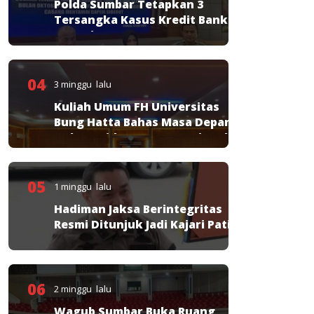
Polda Sumbar Tetapkan 3
Tersangka Kasus Kredit Bank
Nagari
04
3 minggu lalu
Kuliah Umum FH Universitas
Bung Hatta Bahas Masa Depan
Hukum Pidana KUHP Nasional
05
1 minggu lalu
Hadiman Jaksa Berintegritas
Resmi Ditunjuk Jadi Kajari Pati
06
2 minggu lalu
Wagub Sumbar Buka Ruang