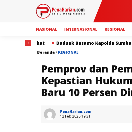
NASIONAL
INTERNASIONAL
REGIONAL
x
duak Basamo Kapolda Sumbar dan Insan Pers Perkuat Si
Beranda
/
REGIONAL
Pemprov dan Pem
Kepastian Hukum 
Baru 10 Persen D
PenaHarian.com
12 Feb 2026 19:31