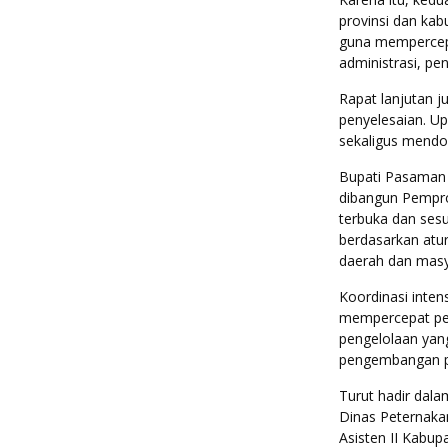
provinsi dan kab
guna mempercepa
administrasi, pen
Rapat lanjutan j
penyelesaian. U
sekaligus mendor
Bupati Pasaman B
dibangun Pempro
terbuka dan sesu
berdasarkan atu
daerah dan masy
Koordinasi inte
mempercepat pen
pengelolaan yang
pengembangan pe
Turut hadir dala
Dinas Peternaka
Asisten II Kabu