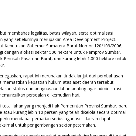
ut membahas legalitas, batas wilayah, serta optimalisasi
an yang sebelumnya merupakan Area Development Project.
at Keputusan Gubernur Sumatera Barat Nomor 120/109/2006,
gi dengan alokasi sekitar 500 hektare untuk Pemprov Sumbar,
uk Pemkab Pasaman Barat, dan kurang lebih 1.000 hektare untuk
ar.
enegaskan, rapat ini merupakan tindak lanjut dari pembahasan
 memastikan kepastian hukum atas aset daerah tersebut.
lasan status dan penguasaan lahan penting agar administrasi
 memunculkan persoalan di kemudian hari.
i total lahan yang menjadi hak Pemerintah Provinsi Sumbar, baru
re atau kurang lebih 10 persen yang telah dikelola secara optimal.
ai perlu mendapat perhatian serius agar aset daerah dapat
ksimal untuk pengembangan sektor peternakan.
ua pemerintah daerah sepakat membentuk tim bersama di tingkat