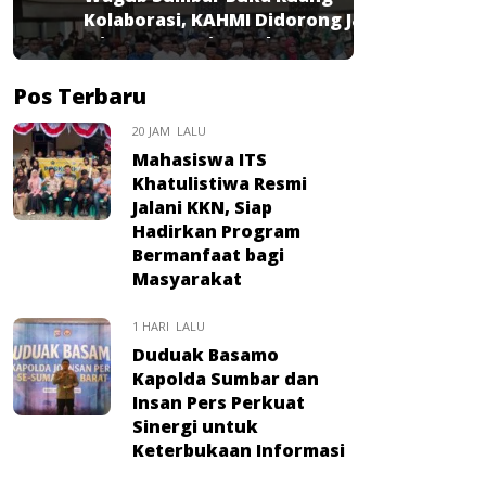
Kolaborasi, KAHMI Didorong Jadi
Mitra Strategis Pembangunan
Pos Terbaru
20 JAM LALU
Mahasiswa ITS
Khatulistiwa Resmi
Jalani KKN, Siap
Hadirkan Program
Bermanfaat bagi
Masyarakat
1 HARI LALU
Duduak Basamo
Kapolda Sumbar dan
Insan Pers Perkuat
Sinergi untuk
Keterbukaan Informasi