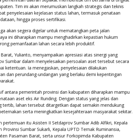
upaten. Tim ini akan merumuskan langkah strategis dan teknis
t penyelesaian kejelasan status lahan, termasuk penataan
dataan, hingga proses sertifikasi.
uga akan segera digelar untuk mematangkan peta jalan
paya ini diharapkan mampu menghadirkan kepastian hukum
ong pemanfaatan lahan secara lebih produktif.
arat, Yulianto, menyampaikan apresiasi atas sinergi yang
v Sumbar dalam menyelesaikan persoalan aset tersebut secara
ai ketentuan. Ia menegaskan, penyelesaian dilakukan
ran dan perundang-undangan yang berlaku demi kepentingan
arakat.
nsif antara pemerintah provinsi dan kabupaten diharapkan mampu
ataan aset eks Air Runding. Dengan status yang jelas dan
 tertib, lahan tersebut ditargetkan dapat semakin mendukung
ternakan serta meningkatkan kesejahteraan masyarakat sekitar.
m pertemuan itu Asisten II Setdaprov Sumbar Adib Alfikri, Kepala
n Provinsi Sumbar Sukarli, Kepala UPTD Ternak Ruminansia,
paten Pasaman Barat, serta unsur Forkopimda Kabupaten