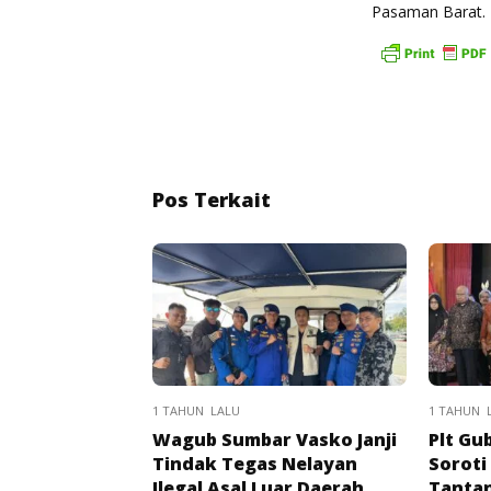
Pasaman Barat.
Pos Terkait
1 TAHUN LALU
1 TAHUN 
Wagub Sumbar Vasko Janji
Plt Gu
Tindak Tegas Nelayan
Soroti
Ilegal Asal Luar Daerah
Tanta