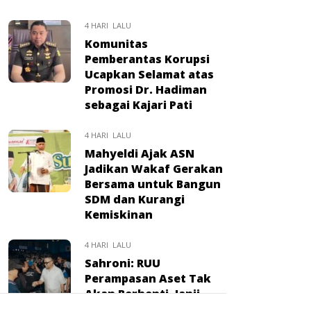
4 HARI LALU
Komunitas
Pemberantas Korupsi
Ucapkan Selamat atas
Promosi Dr. Hadiman
sebagai Kajari Pati
4 HARI LALU
Mahyeldi Ajak ASN
Jadikan Wakaf Gerakan
Bersama untuk Bangun
SDM dan Kurangi
Kemiskinan
4 HARI LALU
Sahroni: RUU
Perampasan Aset Tak
Akan Berhenti, Janji
Kawal Hingga Disahkan: