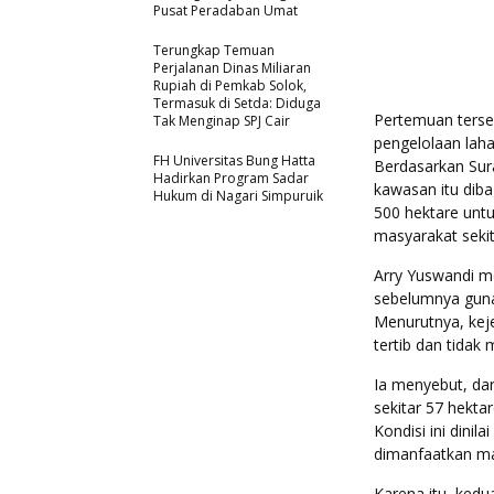
Pusat Peradaban Umat
Terungkap Temuan
Perjalanan Dinas Miliaran
Rupiah di Pemkab Solok,
Termasuk di Setda: Diduga
Pertemuan terseb
Tak Menginap SPJ Cair
pengelolaan lah
FH Universitas Bung Hatta
Berdasarkan Sur
Hadirkan Program Sadar
kawasan itu diba
Hukum di Nagari Simpuruik
500 hektare unt
masyarakat sekit
Arry Yuswandi m
sebelumnya guna
Menurutnya, keje
tertib dan tidak
Ia menyebut, dar
sekitar 57 hekta
Kondisi ini dinil
dimanfaatkan ma
Karena itu, ked