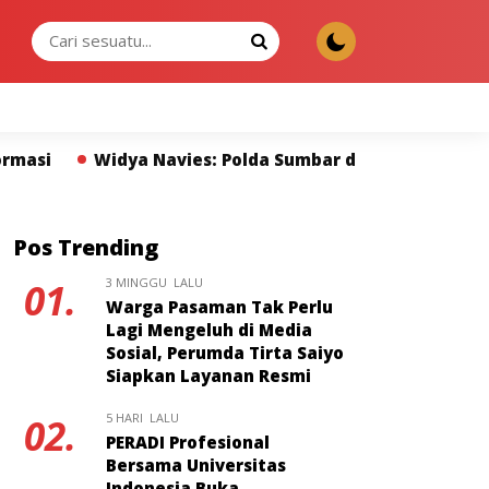
JUMAT, 07 AGU 2026
olda Sumbar dan Pers Miliki Peran Strategis Membangu
Pos Trending
3 MINGGU LALU
01.
Warga Pasaman Tak Perlu
Lagi Mengeluh di Media
Sosial, Perumda Tirta Saiyo
Siapkan Layanan Resmi
5 HARI LALU
02.
PERADI Profesional
Bersama Universitas
Indonesia Buka