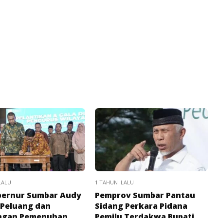
LALU
1 TAHUN LALU
bernur Sumbar Audy
Pemprov Sumbar Pantau
 Peluang dan
Sidang Perkara Pidana
ngan Pemenuhan
Pemilu Terdakwa Bupati