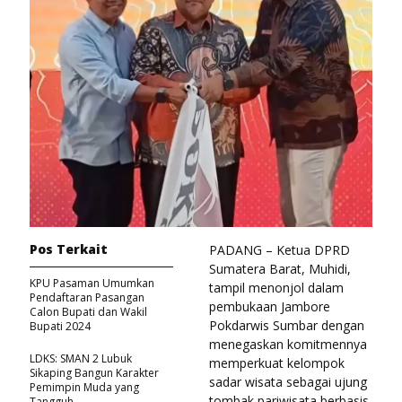
Pos Terkait
PADANG – Ketua DPRD
Sumatera Barat, Muhidi,
KPU Pasaman Umumkan
tampil menonjol dalam
Pendaftaran Pasangan
pembukaan Jambore
Calon Bupati dan Wakil
Pokdarwis Sumbar dengan
Bupati 2024
menegaskan komitmennya
LDKS: SMAN 2 Lubuk
memperkuat kelompok
Sikaping Bangun Karakter
sadar wisata sebagai ujung
Pemimpin Muda yang
tombak pariwisata berbasis
Tangguh