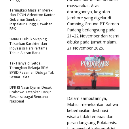
masyarakat. Atas
Terungkap Masalah Merek
dorongannya, kegiatan
dan TKDN Videotron Kantor
Jambore yang digelar di
Gubernur Sumbar,
Camping Ground PT Semen
Inspektur Tunggu Jawaban
BPK
Padang berlangsung pada
21–22 November dan resmi
SMKN 1 Lubuk Sikaping
dibuka pada Jumat malam,
Tekankan Karakter dan
21 November 2025.
Inovasi di Hari Pertama
Tahun Ajaran Baru
Tak Hanya di Setda,
Terungkap Belanja BBM
BPBD Pasaman Diduga Tak
Sesuai Fakta
DPR RI Nasir Djamil Desak
Prabowo Tetapkan Banjir
Besar sebagai Bencana
Dalam sambutannya,
Nasional
Muhidi menekankan bahwa
keberhasilan destinasi
wisata tidak terlepas dari
peran langsung Pokdarwis.
Ia menyebut kelompok ini