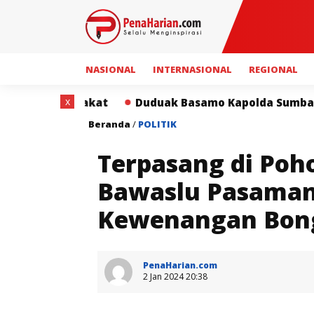
NASIONAL
INTERNASIONAL
REGIONAL
x
ak Basamo Kapolda Sumbar dan Insan Pers Perkuat Sine
Beranda
/
POLITIK
Terpasang di Poho
Bawaslu Pasaman
Kewenangan Bon
PenaHarian.com
2 Jan 2024 20:38