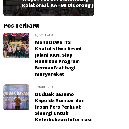
Kolaborasi, KAHMI Didorong Jadi
Mitra Strategis Pembangunan
Pos Terbaru
6 JAM LALU
Mahasiswa ITS
Khatulistiwa Resmi
Jalani KKN, Siap
Hadirkan Program
Bermanfaat bagi
Masyarakat
1 HARI LALU
Duduak Basamo
Kapolda Sumbar dan
Insan Pers Perkuat
Sinergi untuk
Keterbukaan Informasi