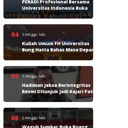
PERADI Profesional Bersama
Universitas Indonesia Buka
Pendaftaran PKPA
04
3 minggu lalu
Kuliah Umum FH Universitas
Bung Hatta Bahas Masa Depan
Hukum Pidana KUHP Nasional
05
1 minggu lalu
Hadiman Jaksa Berintegritas
Resmi Ditunjuk Jadi Kajari Pati
06
2 minggu lalu
Wagub Sumbar Buka Ruang