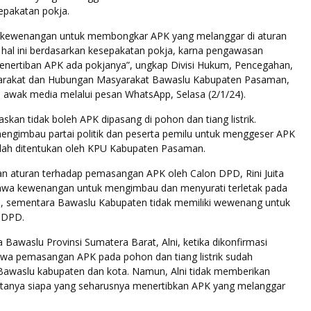
epakatan pokja.
a kewenangan untuk membongkar APK yang melanggar di aturan
i hal ini berdasarkan kesepakatan pokja, karna pengawasan
nertiban APK ada pokjanya”, ungkap Divisi Hukum, Pencegahan,
yarakat dan Hubungan Masyarakat Bawaslu Kabupaten Pasaman,
da awak media melalui pesan WhatsApp, Selasa (2/1/24).
laskan tidak boleh APK dipasang di pohon dan tiang listrik.
mengimbau partai politik dan peserta pemilu untuk menggeser APK
telah ditentukan oleh KPU Kabupaten Pasaman.
an aturan terhadap pemasangan APK oleh Calon DPD, Rini Juita
wa kewenangan untuk mengimbau dan menyurati terletak pada
i, sementara Bawaslu Kabupaten tidak memiliki wewenang untuk
 DPD.
Bawaslu Provinsi Sumatera Barat, Alni, ketika dikonfirmasi
a pemasangan APK pada pohon dan tiang listrik sudah
Bawaslu kabupaten dan kota. Namun, Alni tidak memberikan
ditanya siapa yang seharusnya menertibkan APK yang melanggar