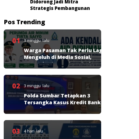
Didorong Jadi Mitra
Strategis Pembangunan
Pos Trending
01
3 minggu lalu
Warga Pasaman Tak Perlu Lagi
Mengeluh di Media Sosial,
Perumda Tirta Saiyo Siapkan
Layanan Resmi
02
3 minggu lalu
Polda Sumbar Tetapkan 3
Tersangka Kasus Kredit Bank
Nagari
03
4 hari lalu