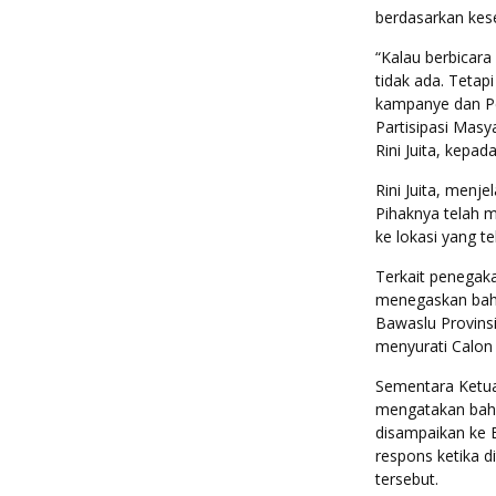
berdasarkan kes
“Kalau berbicar
tidak ada. Tetap
kampanye dan Pe
Partisipasi Mas
Rini Juita, kepa
Rini Juita, menje
Pihaknya telah 
ke lokasi yang 
Terkait penegak
menegaskan bah
Bawaslu Provins
menyurati Calon
Sementara Ketua 
mengatakan bahw
disampaikan ke 
respons ketika 
tersebut.