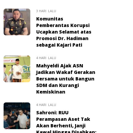
3 HARI LALU
Komunitas
Pemberantas Korupsi
Ucapkan Selamat atas
Promosi Dr. Hadiman
sebagai Kajari Pati
4 HARI LALU
Mahyeldi Ajak ASN
Jadikan Wakaf Gerakan
Bersama untuk Bangun
SDM dan Kurangi
Kemiskinan
4 HARI LALU
Sahroni: RUU
Perampasan Aset Tak
Akan Berhenti, Janji
Kawal Hingga Disahkan: