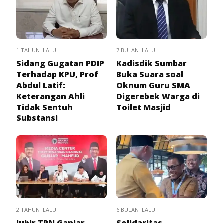
1 TAHUN LALU
7 BULAN LALU
Sidang Gugatan PDIP
Kadisdik Sumbar
Terhadap KPU, Prof
Buka Suara soal
Abdul Latif:
Oknum Guru SMA
Keterangan Ahli
Digerebek Warga di
Tidak Sentuh
Toilet Masjid
Substansi
2 TAHUN LALU
6 BULAN LALU
Jubir TPN Ganjar-
Solidaritas