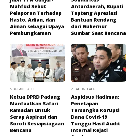
Mahfud Sebut
Antardaerah, Bupati
Pelaporan Terhadap
Tapteng Apresiasi
Hasto, Adian, dan
Bantuan Rendang
Aiman sebagai Upaya
dari Gubernur
Pembungkaman
Sumbar Saat Bencana
5 BULAN LALU
2 TAHUN LALU
Ketua DPRD Padang
Aspidsus Hadiman:
Manfaatkan Safari
Penetapan
Ramadan untuk
Tersangka Korupsi
Serap Aspirasi dan
Dana Covid-19
Soroti Kesiapsiagaan
Tunggu Hasil Audit
Bencana
Internal Kejati