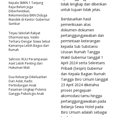
Kepala SMKN 1 Tanjung
tidak lengkap dan diberikan
Raya Belum Juga
untuk tujuan tidak jelas.
Diberhentikan,
Rekomendasi BKN Diduga
Berdasarkan hasil
Mandek di Kantor Gubernur
Sumbar
pemeriksaan atas
dokumen-dokumen
Tinjau Sekolah Rakyat
pertanggungjawaban dan
Dharmasraya, Vasko
permintaan keterangan
Terharu Dengar Siswa Sebut
Kamarnya Lebih Bagus dari
kepada Sub Substansi
Rumah
Urusan Rumah Tangga
Wakil Gubernur tanggal 1
Sahroni: RUU Perampasan
April 2024 serta Sekretaris
Aset Lebih Penting dari
Hukuman Mati
Pribadi (Sespri) Gubernur
dan Kepala Bagian Rumah
Dua Keluarga Dikeluarkan
Tangga Biro Umum tanggal
Dari Adat, Kadis
23 April 2024 diketahui
Perlindungan Anak
Pasaman Ungkap Potensi
proses pengajuan
Ganggu Psikologis Anak
akomodasi tamu hingga
pertanggungjawaban pada
Belanja Sewa Hotel pada
Biro Umum adalah sebagai