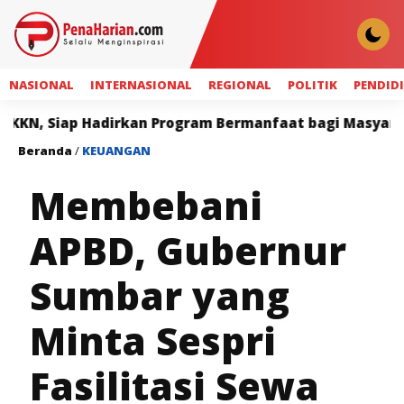
NASIONAL
INTERNASIONAL
REGIONAL
POLITIK
PENDID
rkan Program Bermanfaat bagi Masyarakat
Duduak Ba
Beranda
/
KEUANGAN
Membebani
APBD, Gubernur
Sumbar yang
Minta Sespri
Fasilitasi Sewa