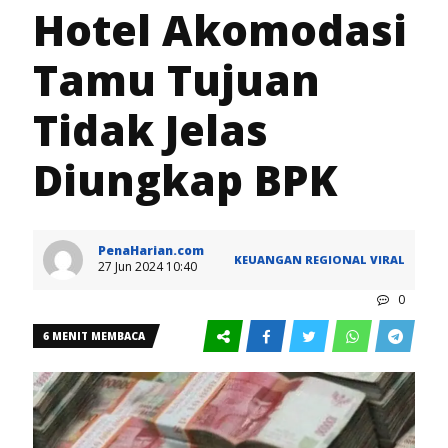
Hotel Akomodasi
Tamu Tujuan
Tidak Jelas
Diungkap BPK
PenaHarian.com
KEUANGAN
REGIONAL
VIRAL
27 Jun 2024 10:40
0
6 MENIT MEMBACA