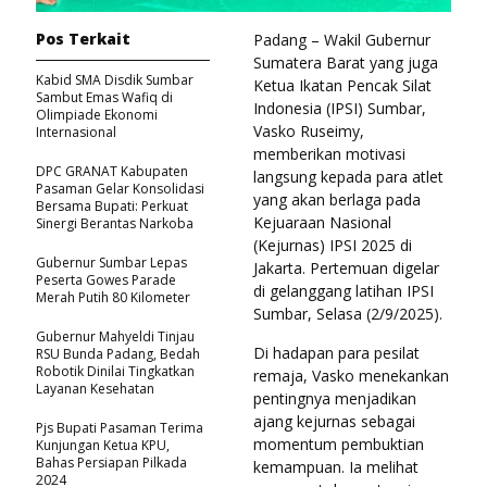
Pos Terkait
Padang – Wakil Gubernur
Sumatera Barat yang juga
Kabid SMA Disdik Sumbar
Ketua Ikatan Pencak Silat
Sambut Emas Wafiq di
Indonesia (IPSI) Sumbar,
Olimpiade Ekonomi
Vasko Ruseimy,
Internasional
memberikan motivasi
DPC GRANAT Kabupaten
langsung kepada para atlet
Pasaman Gelar Konsolidasi
yang akan berlaga pada
Bersama Bupati: Perkuat
Kejuaraan Nasional
Sinergi Berantas Narkoba
(Kejurnas) IPSI 2025 di
Gubernur Sumbar Lepas
Jakarta. Pertemuan digelar
Peserta Gowes Parade
di gelanggang latihan IPSI
Merah Putih 80 Kilometer
Sumbar, Selasa (2/9/2025).
Gubernur Mahyeldi Tinjau
Di hadapan para pesilat
RSU Bunda Padang, Bedah
Robotik Dinilai Tingkatkan
remaja, Vasko menekankan
Layanan Kesehatan
pentingnya menjadikan
ajang kejurnas sebagai
Pjs Bupati Pasaman Terima
momentum pembuktian
Kunjungan Ketua KPU,
Bahas Persiapan Pilkada
kemampuan. Ia melihat
2024