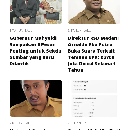
1 TAHUN LALU
2 TAHUN LALU
Gubernur Mahyeldi
Direktur RSD Madani
Sampaikan 6 Pesan
Arnaldo Eka Putra
Penting untuk Sekda
Buka Suara Terkait
Sumbar yang Baru
Temuan BPK: Rp700
Dilantik
Juta Dicicil Selama 1
Tahun
7 BULAN LALU
8 BULAN LALU