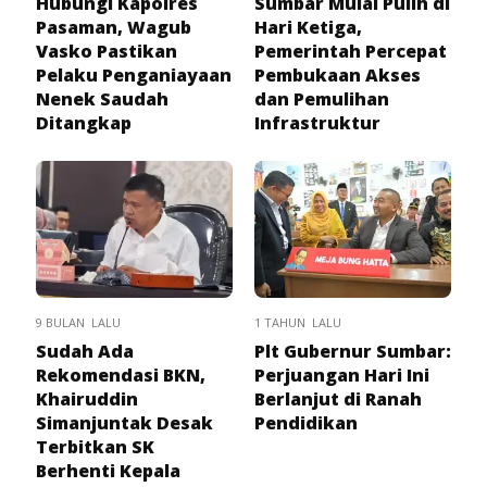
Hubungi Kapolres
Sumbar Mulai Pulih di
Pasaman, Wagub
Hari Ketiga,
Vasko Pastikan
Pemerintah Percepat
Pelaku Penganiayaan
Pembukaan Akses
Nenek Saudah
dan Pemulihan
Ditangkap
Infrastruktur
9 BULAN LALU
1 TAHUN LALU
Sudah Ada
Plt Gubernur Sumbar:
Rekomendasi BKN,
Perjuangan Hari Ini
Khairuddin
Berlanjut di Ranah
Simanjuntak Desak
Pendidikan
Terbitkan SK
Berhenti Kepala