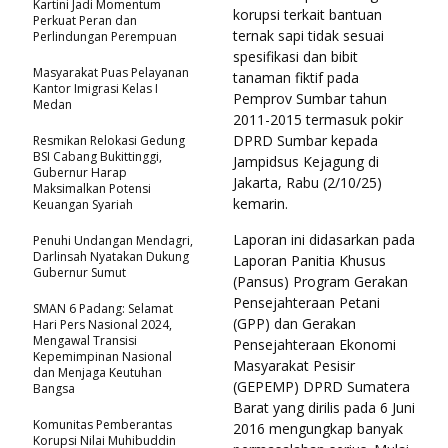
Kartini Jadi Momentum
korupsi terkait bantuan
Perkuat Peran dan
ternak sapi tidak sesuai
Perlindungan Perempuan
spesifikasi dan bibit
Masyarakat Puas Pelayanan
tanaman fiktif pada
Kantor Imigrasi Kelas I
Pemprov Sumbar tahun
Medan
2011-2015 termasuk pokir
DPRD Sumbar kepada
Resmikan Relokasi Gedung
BSI Cabang Bukittinggi,
Jampidsus Kejagung di
Gubernur Harap
Jakarta, Rabu (2/10/25)
Maksimalkan Potensi
kemarin.
Keuangan Syariah
Laporan ini didasarkan pada
Penuhi Undangan Mendagri,
Darlinsah Nyatakan Dukung
Laporan Panitia Khusus
Gubernur Sumut
(Pansus) Program Gerakan
Pensejahteraan Petani
SMAN 6 Padang: Selamat
(GPP) dan Gerakan
Hari Pers Nasional 2024,
Mengawal Transisi
Pensejahteraan Ekonomi
Kepemimpinan Nasional
Masyarakat Pesisir
dan Menjaga Keutuhan
(GEPEMP) DPRD Sumatera
Bangsa
Barat yang dirilis pada 6 Juni
Komunitas Pemberantas
2016 mengungkap banyak
Korupsi Nilai Muhibuddin