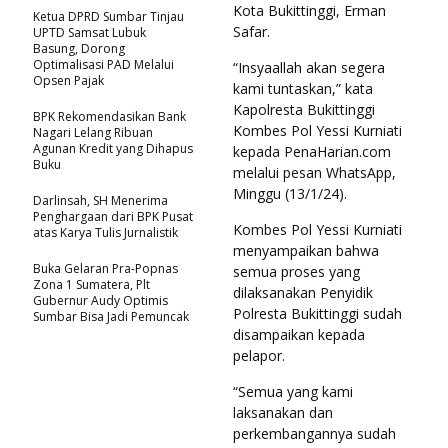
Kota Bukittinggi, Erman
Ketua DPRD Sumbar Tinjau
Safar.
UPTD Samsat Lubuk
Basung, Dorong
Optimalisasi PAD Melalui
“Insyaallah akan segera
Opsen Pajak
kami tuntaskan,” kata
Kapolresta Bukittinggi
BPK Rekomendasikan Bank
Kombes Pol Yessi Kurniati
Nagari Lelang Ribuan
Agunan Kredit yang Dihapus
kepada PenaHarian.com
Buku
melalui pesan WhatsApp,
Minggu (13/1/24).
Darlinsah, SH Menerima
Penghargaan dari BPK Pusat
Kombes Pol Yessi Kurniati
atas Karya Tulis Jurnalistik
menyampaikan bahwa
Buka Gelaran Pra-Popnas
semua proses yang
Zona 1 Sumatera, Plt
dilaksanakan Penyidik
Gubernur Audy Optimis
Polresta Bukittinggi sudah
Sumbar Bisa Jadi Pemuncak
disampaikan kepada
pelapor.
“Semua yang kami
laksanakan dan
perkembangannya sudah