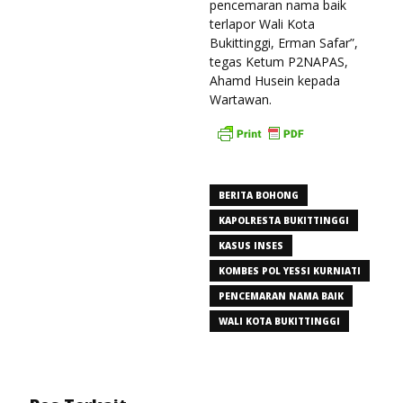
pencemaran nama baik
terlapor Wali Kota
Bukittinggi, Erman Safar”,
tegas Ketum P2NAPAS,
Ahamd Husein kepada
Wartawan.
BERITA BOHONG
KAPOLRESTA BUKITTINGGI
KASUS INSES
KOMBES POL YESSI KURNIATI
PENCEMARAN NAMA BAIK
WALI KOTA BUKITTINGGI