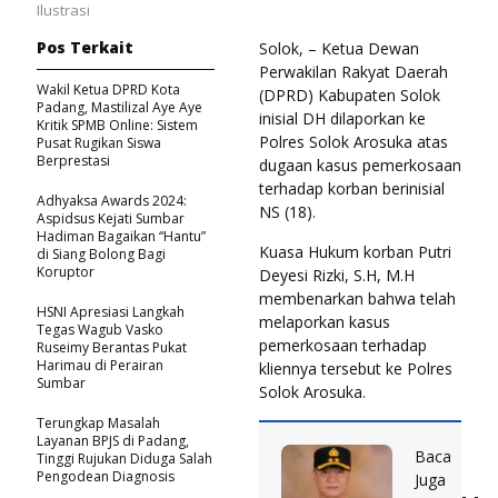
Ilustrasi
Pos Terkait
Solok, – Ketua Dewan
Perwakilan Rakyat Daerah
Wakil Ketua DPRD Kota
(DPRD) Kabupaten Solok
Padang, Mastilizal Aye Aye
inisial DH dilaporkan ke
Kritik SPMB Online: Sistem
Polres Solok Arosuka atas
Pusat Rugikan Siswa
Berprestasi
dugaan kasus pemerkosaan
terhadap korban berinisial
Adhyaksa Awards 2024:
NS (18).
Aspidsus Kejati Sumbar
Hadiman Bagaikan “Hantu”
Kuasa Hukum korban Putri
di Siang Bolong Bagi
Koruptor
Deyesi Rizki, S.H, M.H
membenarkan bahwa telah
HSNI Apresiasi Langkah
melaporkan kasus
Tegas Wagub Vasko
pemerkosaan terhadap
Ruseimy Berantas Pukat
Harimau di Perairan
kliennya tersebut ke Polres
Sumbar
Solok Arosuka.
Terungkap Masalah
Layanan BPJS di Padang,
Baca
Tinggi Rujukan Diduga Salah
Pengodean Diagnosis
Juga