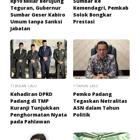
Rp10 Miliar Berujung
Sumbar ke
Teguran, Gubernur
Kemendagri, Pemkab
Sumbar Geser Kabiro
Solok Bongkar
Umum tanpa Sanksi
Prestasi
Jabatan
11 BULAN LALU
1 TAHUN LALU
Kehadiran DPRD
Pemko Padang
Padang di TMP
Tegaskan Netralitas
Kuranji Tunjukkan
ASN dalam Tahun
Penghormatan Nyata
Politik
pada Pahlawan