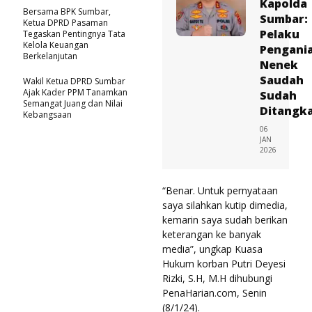
Kapolda
Bersama BPK Sumbar,
Sumbar:
Ketua DPRD Pasaman
Pelaku
Tegaskan Pentingnya Tata
Kelola Keuangan
Pengani
Berkelanjutan
Nenek
Saudah
Wakil Ketua DPRD Sumbar
Ajak Kader PPM Tanamkan
Sudah
Semangat Juang dan Nilai
Ditangk
Kebangsaan
06
JAN
2026
“Benar. Untuk pernyataan
saya silahkan kutip dimedia,
kemarin saya sudah berikan
keterangan ke banyak
media”, ungkap Kuasa
Hukum korban Putri Deyesi
Rizki, S.H, M.H dihubungi
PenaHarian.com, Senin
(8/1/24).