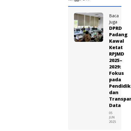
Baca
Juga
DPRD
Padang
Kawal
Ketat
RPJMD
2025–
2029:
Fokus
pada
Pendidi
dan
Transpar
Data
05
JUN
2025