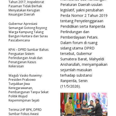
Tahun 2017, Inspektorat
Peraturan Daerah usulan
Pasaman Tidak Berhak
legislatif, yakni perubahan
Menyatakan Kerugian
Keuangan Daerah
Perda Nomor 2 Tahun 2019
tentang Penyelenggaraan
Gubernur Apresiasi
Pendidikan serta Ranperda
Semangat Gotong Royong
Perlindungan dan
Warga Kampung Talang
Bangun Huntara dan Surau
Pemberdayaan Petani.
Pascabencana
Dalam forum di ruang
sidang utama DPRD
KPAI – DPRD Sumbar Bahas
tersebut, Gubernur
Penguatan Sistem
Perlindungan Anak dan
Sumatera Barat, Mahyeldi
Penanganan Kasus
Ansharullah, menyampaikan
Kekerasan
sejumlah masukan
terhadap substansi
Wagub Vasko Ruseimy:
Presiden Prabowo
Ranperda, Senin
Tunjukkan Jiwa
(11/5/2026).
Kenegarawanan,
Pembangunan Tanpa Sekat
Politik Wujud
Kepemimpinan Sejati
Terima LHP BPK, DPRD
Sumbar Fokus Awasi