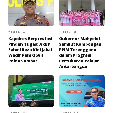
2 TAHUN LALU
8 BULAN LALU
Kapolres Berprestasi
Gubernur Mahyeldi
Pindah Tugas: AKBP
Sambut Rombongan
Fahmi Reza Kini Jabat
PPIM Terengganu
Wadir Pam Obvit
dalam Program
Polda Sumbar
Pertukaran Pelajar
Antarbangsa
1 TAHUN LALU
2 TAHUN LALU