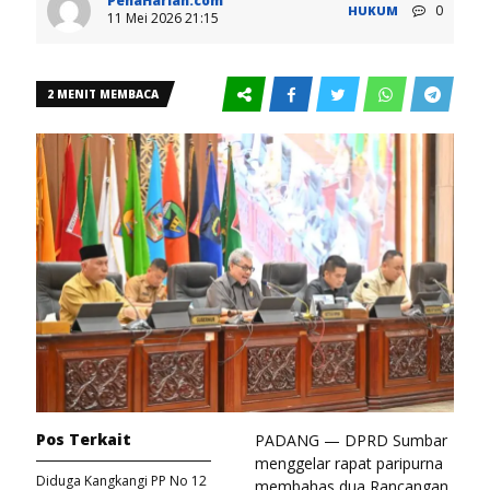
PenaHarian.com
0
HUKUM
11 Mei 2026 21:15
2 MENIT MEMBACA
Pos Terkait
PADANG — DPRD Sumbar
menggelar rapat paripurna
Diduga Kangkangi PP No 12
membahas dua Rancangan