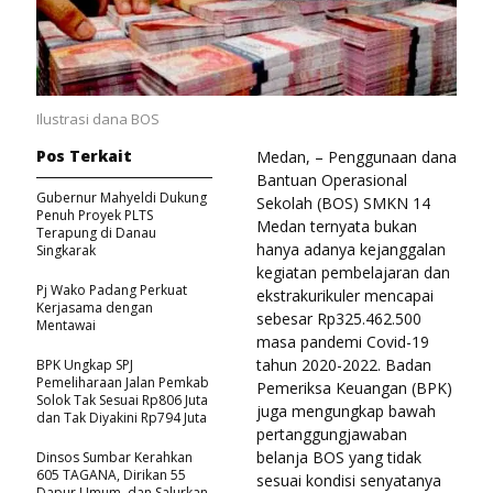
Ilustrasi dana BOS
Pos Terkait
Medan, – Penggunaan dana
Bantuan Operasional
Gubernur Mahyeldi Dukung
Sekolah (BOS) SMKN 14
Penuh Proyek PLTS
Medan ternyata bukan
Terapung di Danau
hanya adanya kejanggalan
Singkarak
kegiatan pembelajaran dan
Pj Wako Padang Perkuat
ekstrakurikuler mencapai
Kerjasama dengan
sebesar Rp325.462.500
Mentawai
masa pandemi Covid-19
tahun 2020-2022. Badan
BPK Ungkap SPJ
Pemeliharaan Jalan Pemkab
Pemeriksa Keuangan (BPK)
Solok Tak Sesuai Rp806 Juta
juga mengungkap bawah
dan Tak Diyakini Rp794 Juta
pertanggungjawaban
belanja BOS yang tidak
Dinsos Sumbar Kerahkan
605 TAGANA, Dirikan 55
sesuai kondisi senyatanya
Dapur Umum, dan Salurkan