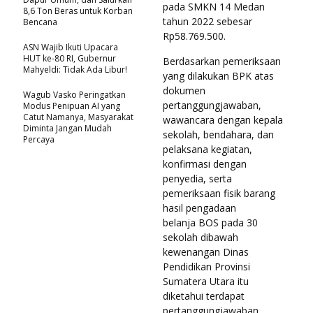
pada SMKN 14 Medan
8,6 Ton Beras untuk Korban
tahun 2022 sebesar
Bencana
Rp58.769.500.
ASN Wajib Ikuti Upacara
HUT ke-80 RI, Gubernur
Berdasarkan pemeriksaan
Mahyeldi: Tidak Ada Libur!
yang dilakukan BPK atas
dokumen
Wagub Vasko Peringatkan
pertanggungjawaban,
Modus Penipuan AI yang
Catut Namanya, Masyarakat
wawancara dengan kepala
Diminta Jangan Mudah
sekolah, bendahara, dan
Percaya
pelaksana kegiatan,
konfirmasi dengan
penyedia, serta
pemeriksaan fisik barang
hasil pengadaan
belanja BOS pada 30
sekolah dibawah
kewenangan Dinas
Pendidikan Provinsi
Sumatera Utara itu
diketahui terdapat
pertanggungjawaban