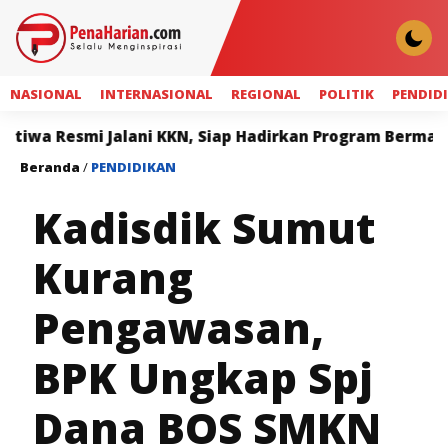
NASIONAL
INTERNASIONAL
REGIONAL
POLITIK
PENDID
smi Jalani KKN, Siap Hadirkan Program Bermanfaat bag
Beranda
/
PENDIDIKAN
Kadisdik Sumut
Kurang
Pengawasan,
BPK Ungkap Spj
Dana BOS SMKN