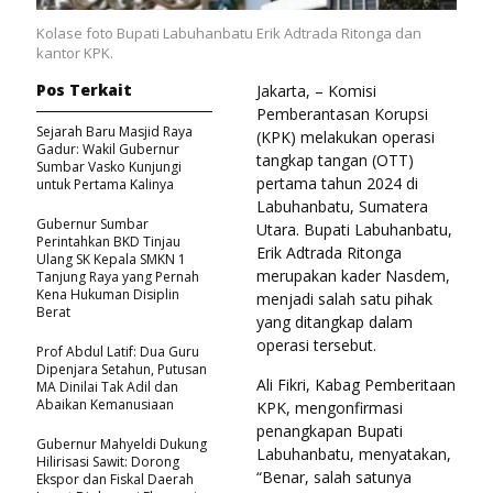
Kolase foto Bupati Labuhanbatu Erik Adtrada Ritonga dan
kantor KPK.
Pos Terkait
Jakarta, – Komisi
Pemberantasan Korupsi
Sejarah Baru Masjid Raya
(KPK) melakukan operasi
Gadur: Wakil Gubernur
tangkap tangan (OTT)
Sumbar Vasko Kunjungi
pertama tahun 2024 di
untuk Pertama Kalinya
Labuhanbatu, Sumatera
Gubernur Sumbar
Utara. Bupati Labuhanbatu,
Perintahkan BKD Tinjau
Erik Adtrada Ritonga
Ulang SK Kepala SMKN 1
merupakan kader Nasdem,
Tanjung Raya yang Pernah
Kena Hukuman Disiplin
menjadi salah satu pihak
Berat
yang ditangkap dalam
operasi tersebut.
Prof Abdul Latif: Dua Guru
Dipenjara Setahun, Putusan
Ali Fikri, Kabag Pemberitaan
MA Dinilai Tak Adil dan
Abaikan Kemanusiaan
KPK, mengonfirmasi
penangkapan Bupati
Gubernur Mahyeldi Dukung
Labuhanbatu, menyatakan,
Hilirisasi Sawit: Dorong
“Benar, salah satunya
Ekspor dan Fiskal Daerah