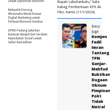
Lewat Diplomasi Ekonomi
Bupati Labuhanbatu,” kata
Kabag Pemberitaan KPK Ali
Mahyeldi Dorong
Fikri, Kamis (11/1/2024).
Wirausaha Muda Kuasai
Digital Marketing untuk
Perkuat Ekonomi Sumbar
Baca
DPRD Padang Salurkan
Juga
Bantuan Masjid dan Serukan
Komjen
Kepedulian Sosial Lewat
Fadil
Safari Ramadhan
Imran
Tantang
TPN
Ganjar-
Mahfud
Buktika
Dugaan
Oknum
Pimpina
Polri
Tidak
Netral