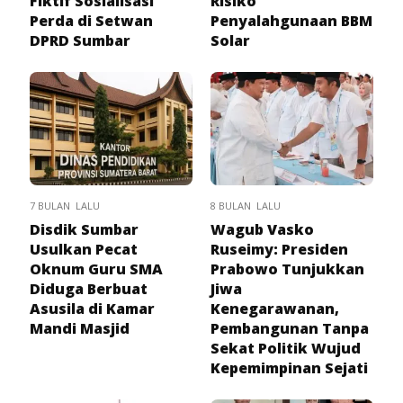
Fiktif Sosialisasi
Risiko
Perda di Setwan
Penyalahgunaan BBM
DPRD Sumbar
Solar
7 BULAN LALU
8 BULAN LALU
Disdik Sumbar
Wagub Vasko
Usulkan Pecat
Ruseimy: Presiden
Oknum Guru SMA
Prabowo Tunjukkan
Diduga Berbuat
Jiwa
Asusila di Kamar
Kenegarawanan,
Mandi Masjid
Pembangunan Tanpa
Sekat Politik Wujud
Kepemimpinan Sejati