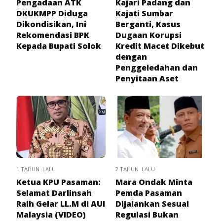
Pengadaan ATK
Kajari Padang dan
DKUKMPP Diduga
Kajati Sumbar
Dikondisikan, Ini
Berganti, Kasus
Rekomendasi BPK
Dugaan Korupsi
Kepada Bupati Solok
Kredit Macet Dikebut
dengan
Penggeledahan dan
Penyitaan Aset
1 TAHUN LALU
2 TAHUN LALU
Ketua KPU Pasaman:
Mara Ondak Minta
Selamat Darlinsah
Pemda Pasaman
Raih Gelar LL.M di AUI
Dijalankan Sesuai
Malaysia (VIDEO)
Regulasi Bukan