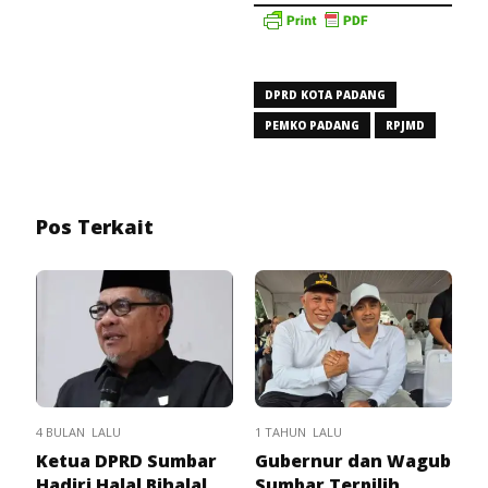
DPRD KOTA PADANG
PEMKO PADANG
RPJMD
Pos Terkait
4 BULAN LALU
1 TAHUN LALU
Ketua DPRD Sumbar
Gubernur dan Wagub
Hadiri Halal Bihalal
Sumbar Terpilih