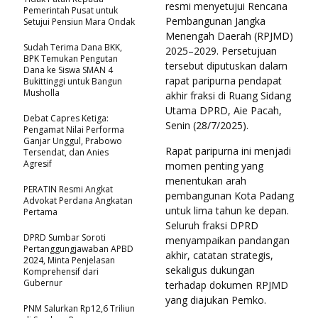
resmi menyetujui Rencana
Pemerintah Pusat untuk
Pembangunan Jangka
Setujui Pensiun Mara Ondak
Menengah Daerah (RPJMD)
Sudah Terima Dana BKK,
2025–2029. Persetujuan
BPK Temukan Pengutan
tersebut diputuskan dalam
Dana ke Siswa SMAN 4
rapat paripurna pendapat
Bukittinggi untuk Bangun
Musholla
akhir fraksi di Ruang Sidang
Utama DPRD, Aie Pacah,
Debat Capres Ketiga:
Senin (28/7/2025).
Pengamat Nilai Performa
Ganjar Unggul, Prabowo
Rapat paripurna ini menjadi
Tersendat, dan Anies
Agresif
momen penting yang
menentukan arah
PERATIN Resmi Angkat
pembangunan Kota Padang
Advokat Perdana Angkatan
untuk lima tahun ke depan.
Pertama
Seluruh fraksi DPRD
DPRD Sumbar Soroti
menyampaikan pandangan
Pertanggungjawaban APBD
akhir, catatan strategis,
2024, Minta Penjelasan
sekaligus dukungan
Komprehensif dari
Gubernur
terhadap dokumen RPJMD
yang diajukan Pemko.
PNM Salurkan Rp12,6 Triliun